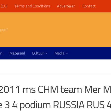
 (EU)
Terms and Conditions
Adverteren
Contact
port!
en
Materiaal
Cultuur
Media
2011 ms CHM team Mer M
e 3 4 podium RUSSIA RUS 