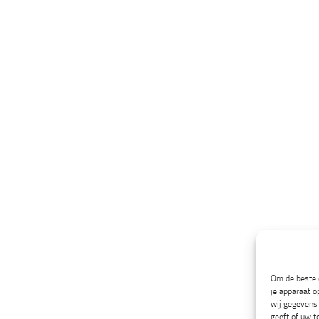
Om de beste e
je apparaat o
wij gegevens 
geeft of uw t