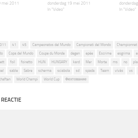
9 mei 2011
donderdag 19 mei 2011
donderdag
In "Video"
In "Video"
011
41
45
Campeonatos del Mundo
Campionati del Mondo
Championnat
do
Copa del Mundo
Coupe du Monde
degen
epée
Escrime
esgrima
e
ett
foil
foiretto
HUN
HUNGARY
kard
Mer
Morte
ms
no
pla
bel
sable
Sabre
scherma
sciabola
sd
spada
Team
vívás
vs
chaften
World Champi
World Cup
Фехтование
 REACTIE