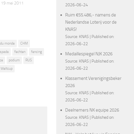
 19 mei 2011
2026-06-24
Ruim €55.486,- namens de
Nederlandse Loterij voor de
KNAS!
Source:
KNAS
Published on:
 du monde
CHM
2026-06-22
spada
fechten
fencing
Medaillespiegel NJK 2026
ce
podium
RUS
Source:
KNAS
Published on:
2026-06-22
Weltcup
Klassement Verenigingsbeker
2026
Source:
KNAS
Published on:
2026-06-22
Deelnemers NK equipe 2026
Source:
KNAS
Published on:
2026-06-22