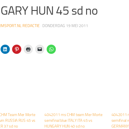
GARY HUN 45 sd no
MSPORT.NL REDACTIE
·
DONDERDAG 19 MEI 2011
CHM Team Mer Morte
4042011 ms CHM team Mer Morte
4042011 
dium RUSSIA RUS 45 vs
semifinal blue ITALY ITA 45 vs
semifinal 
 37 sd no
HUNGARY HUN 40 sd no
GERMANY 