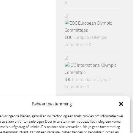
0
EOC
European Olympic
Committees 0
IOC
International Olympic
Committee 0
Beheer toestemming
rvaringen te bieden, gebruiken wij technologieën zoals cookies om informatie over
p te slaan en/of te raadplegen. Door in te stemmen met deze technologieën kunnen
zoals surfgedrag of unieke ID's op deze site verwerken. Als je geen toestemming
oestemming intrekt, kan dit een nadelige invloed hebben op bepaalde functies en