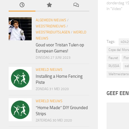
donderdag 1
In "Video"
ALGEMEEN NIEUWS
/
WEDSTRIJDNIEUWS
/
WEDSTRIJDUITSLAGEN
/
WERELD
NIEUWS
Tags:
4042
Goud voor Tristan Tulen op
Copa del Mon
European Games!
DINSDAG 27 JUNI 2023
fleuret
Flor
RUSSIA
sa
WERELD NIEUWS
Weltmeisters
Installing a Home Fencing
Piste
ZONDAG 31 MEI 2020
GEEF EEN
WERELD NIEUWS
“Home Made” DIY Grounded
Strips
ZATERDAG 30 MEI 2020