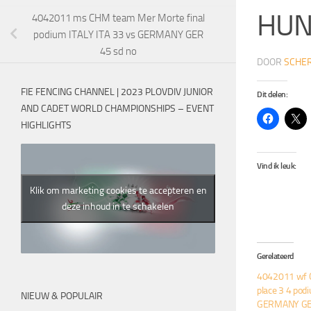
HUN
4042011 ms CHM team Mer Morte final
podium ITALY ITA 33 vs GERMANY GER
45 sd no
DOOR
SCHER
FIE FENCING CHANNEL | 2023 PLOVDIV JUNIOR
Dit delen:
AND CADET WORLD CHAMPIONSHIPS – EVENT
HIGHLIGHTS
Vind ik leuk:
Klik om marketing cookies te accepteren en
deze inhoud in te schakelen
Gerelateerd
4042011 wf 
place 3 4 po
NIEUW & POPULAIR
GERMANY GER