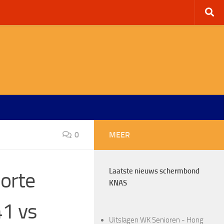
0
MEER
Laatste nieuws schermbond
orte
KNAS
41 vs
Uitslagen WK Senioren - Hong