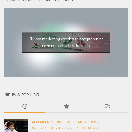
Klik om marketing cookies te accepteren en
deze inhoud in te schakelen
NIEUW & POPULAIR
ALGEMEEN NIEUWS
/
WEDSTRIJDNIEUWS
/
WEDSTRIJDUITSLAGEN
/
WERELD NIEUWS