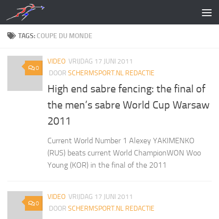
Doorgaan naar inhoud
TAGS:
COUPE DU MONDE
VIDEO
VRIJDAG 17 JUNI 2011
0
DOOR
SCHERMSPORT.NL REDACTIE
High end sabre fencing: the final of
the men’s sabre World Cup Warsaw
2011
Current World Number 1 Alexey YAKIMENKO
(RUS) beats current World ChampionWON Woo
Young (KOR) in the final of the 2011
VIDEO
VRIJDAG 17 JUNI 2011
0
DOOR
SCHERMSPORT.NL REDACTIE