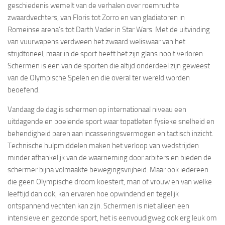
geschiedenis wemelt van de verhalen over roemruchte
zwaardvechters, van Floris tot Zorro en van gladiatoren in
Romeinse arena’s tot Darth Vader in Star Wars. Met de uitvinding
van vuurwapens verdween het zwaard weliswaar van het
strijdtoneel, maar in de sport heeft het zijn glans nooit verloren.
Schermen is een van de sporten die altijd onderdeel zijn geweest
van de Olympische Spelen en die overal ter wereld worden
beoefend.
Vandaag de dag is schermen op internationaal niveau een
uitdagende en boeiende sport waar topatleten fysieke snelheid en
behendigheid paren aan incasseringsvermogen en tactisch inzicht.
Technische hulpmiddelen maken het verloop van wedstrijden
minder afhankelijk van de waarneming door arbiters en bieden de
schermer bijna volmaakte bewegingsvrijheid. Maar ook iedereen
die geen Olympische droom koestert, man of vrouw en van welke
leeftijd dan ook, kan ervaren hoe opwindend en tegelijk
ontspannend vechten kan zijn. Schermen is niet alleen een
intensieve en gezonde sport, het is eenvoudigweg ook erg leuk om