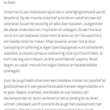
te doen.
Schermen is een individuele sport die in verenigingsverband wordt
beoefend. Op de meeste clubs tref je kinderen vanaf zes jaar tot
veteranen boven de zeventig en alles daar tussenin; clubgenoten
die elkaar ondersteunen, inspireren en uitdagen. Ervaar hoe leuk
het is om van bedreven schermers te leren en om nieuwkomers
een beetje beter te maken. Maar bovenal, ervaar hoe je door
toewijding en oefening je eigen spel stapsgewijs kunt verbeteren,
waardoor je steeds opnieuw voldoening uit je sport kunt halen. Je
kunt ook nog eens kiezen uit drie verschillende wapens: floret,
degen, en sabel, met elk hun eigen historie en karakteristieke
spelregels.
Voor de jeugd biedt schermen een creatieve manier om sportief en
gedisciplineerd in een gevechtssituatie met een tegenstander om
te gaan. Balans, snelheid, coördinatie en ook respect zijn
sleutelwoorden en leren verliezen is net zo belangrijk als leren
winnen. Uiteraard wordt vooral bij de jeugd het spelelement niet