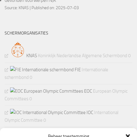
Gevonden voorwerpen NJK
Source:
KNAS
Published on: 2025-07-03
SCHERMORGANISATIES
KNAS
Koninklijk Nederlandse Algemene Schermbond 0
FIE
Internationale
schermbond 0
EOC
European Olympic
Committees 0
IOC
International
Olympic Committee 0
Beheer toestemming