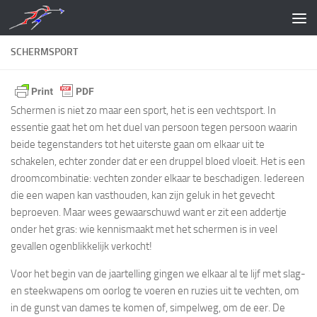
Doorgaan naar inhoud
SCHERMSPORT
Schermen is niet zo maar een sport, het is een vechtsport. In
essentie gaat het om het duel van persoon tegen persoon waarin
beide tegenstanders tot het uiterste gaan om elkaar uit te
schakelen, echter zonder dat er een druppel bloed vloeit. Het is een
droomcombinatie: vechten zonder elkaar te beschadigen. Iedereen
die een wapen kan vasthouden, kan zijn geluk in het gevecht
beproeven. Maar wees gewaarschuwd want er zit een addertje
onder het gras: wie kennismaakt met het schermen is in veel
gevallen ogenblikkelijk verkocht!
Voor het begin van de jaartelling gingen we elkaar al te lijf met slag-
en steekwapens om oorlog te voeren en ruzies uit te vechten, om
in de gunst van dames te komen of, simpelweg, om de eer. De