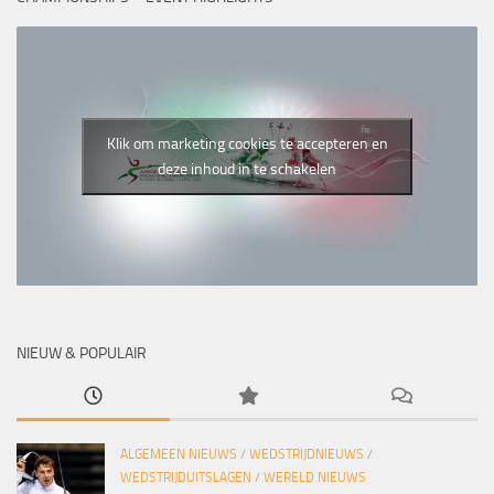
Klik om marketing cookies te accepteren en
deze inhoud in te schakelen
NIEUW & POPULAIR
ALGEMEEN NIEUWS
/
WEDSTRIJDNIEUWS
/
WEDSTRIJDUITSLAGEN
/
WERELD NIEUWS