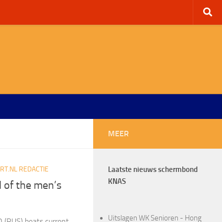
MEER
T.NL REDACTIE
Laatste nieuws schermbond
KNAS
l of the men’s
Uitslagen WK Senioren - Hong
(RUS) beats current