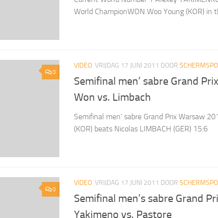
World ChampionWON Woo Young (KOR) in the
VIDEO
VRIJDAG 17 JUNI 2011
DOOR
SCHERMSPOR
0
Semifinal men’ sabre Grand Pr
Won vs. Limbach
Semifinal men’ sabre Grand Prix Warsaw 
(KOR) beats Nicolas LIMBACH (GER) 15:6
VIDEO
VRIJDAG 17 JUNI 2011
DOOR
SCHERMSPOR
0
Semifinal men’s sabre Grand P
Yakimeno vs. Pastore