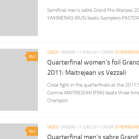
Semifinal men’s sabre Grand Prix Warsaw 2
YAKIMENKO (RUS) beats Giampiero PASTORE
VIDEO
VRIJDAG 17 JUNI 2011
DOOR
SCHERMSPOR
0
Quarterfinal women’s foil Grand
2011: Maitrejean vs Vezzali
Close fight in the quarterfinals at the 2011 
Corinne MAITREJEAN (FRA) beats three time
Champion
VIDEO
VRIJDAG 17 JUNI 2011
DOOR
SCHERMSPOR
0
Quarterfinal men’s sabre Gran