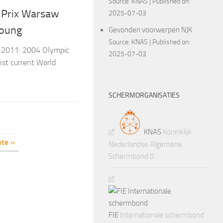
Source:
KNAS
Published on:
d Prix Warsaw
2025-07-03
Young
Gevonden voorwerpen NJK
Source:
KNAS
Published on:
w 2011: 2004 Olympic
2025-07-03
st current World
SCHERMORGANISATIES
KNAS
Koninklijk
nte »
Nederlandse Algemene
Schermbond 0
FIE
Internationale schermbond