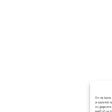
Om de beste e
je apparaat o
wij gegevens 
geeft of uw t