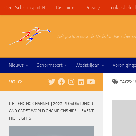
Over Schermsport.NL
Disclaimer
Privacy
Cookiesbeleid
Doorgaan naar inhoud
Hét portaal voor de Nederlandse scherms
Nieuws
Schermsport
Wedstrijden
Vereniging
VOLG:
TAGS:
V
FIE FENCING CHANNEL | 2023 PLOVDIV JUNIOR
AND CADET WORLD CHAMPIONSHIPS – EVENT
HIGHLIGHTS