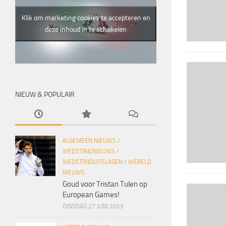
Klik om marketing cookies te accepteren en
deze inhoud in te schakelen
NIEUW & POPULAIR
ALGEMEEN NIEUWS
/
WEDSTRIJDNIEUWS
/
WEDSTRIJDUITSLAGEN
/
WERELD
NIEUWS
Goud voor Tristan Tulen op
European Games!
DINSDAG 27 JUNI 2023