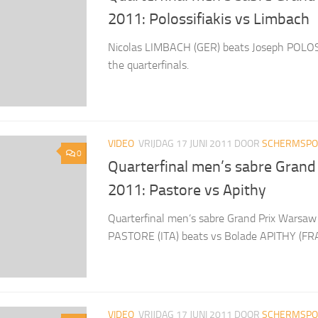
2011: Polossifiakis vs Limbach
Nicolas LIMBACH (GER) beats Joseph POLOS
the quarterfinals.
VIDEO
VRIJDAG 17 JUNI 2011
DOOR
SCHERMSPOR
0
Quarterfinal men’s sabre Gran
2011: Pastore vs Apithy
Quarterfinal men’s sabre Grand Prix Warsaw
PASTORE (ITA) beats vs Bolade APITHY (FR
VIDEO
VRIJDAG 17 JUNI 2011
DOOR
SCHERMSPOR