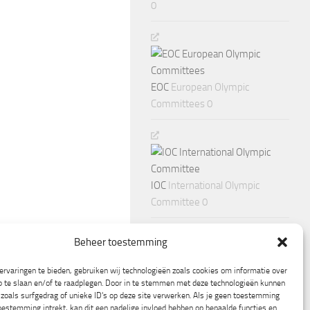
0
EOC
European Olympic
Committees 0
IOC
International Olympic
Committee 0
Beheer toestemming
rvaringen te bieden, gebruiken wij technologieën zoals cookies om informatie over
p te slaan en/of te raadplegen. Door in te stemmen met deze technologieën kunnen
zoals surfgedrag of unieke ID's op deze site verwerken. Als je geen toestemming
oestemming intrekt, kan dit een nadelige invloed hebben op bepaalde functies en