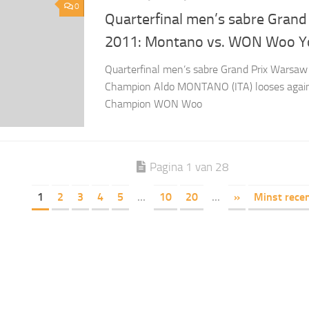
0
Quarterfinal men’s sabre Gran
2011: Montano vs. WON Woo 
Quarterfinal men’s sabre Grand Prix Warsa
Champion Aldo MONTANO (ITA) looses again
Champion WON Woo
Pagina 1 van 28
1
2
3
4
5
...
10
20
...
»
Minst rece