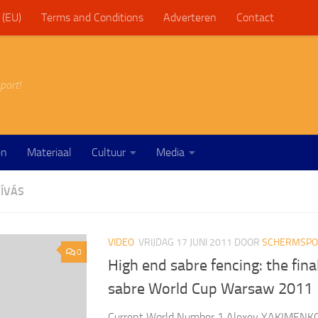
 (EU)
Terms and Conditions
Adverteren
Contact
port!
en
Materiaal
Cultuur
Media
ÍVÁS
VIDEO
VRIJDAG 17 JUNI 2011
DOOR
SCHERMSPOR
0
High end sabre fencing: the fina
sabre World Cup Warsaw 2011
Current World Number 1 Alexey YAKIMENKO 