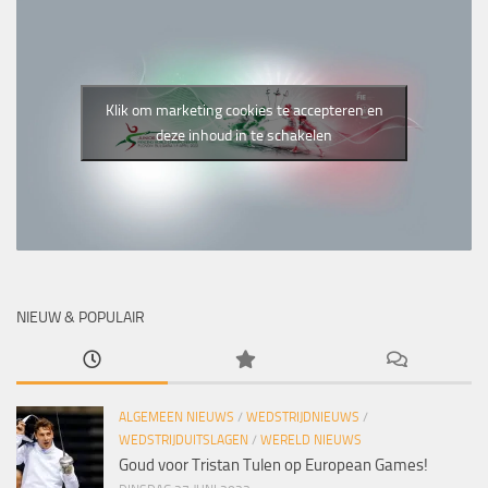
Klik om marketing cookies te accepteren en
deze inhoud in te schakelen
NIEUW & POPULAIR
ALGEMEEN NIEUWS
/
WEDSTRIJDNIEUWS
/
WEDSTRIJDUITSLAGEN
/
WERELD NIEUWS
Goud voor Tristan Tulen op European Games!