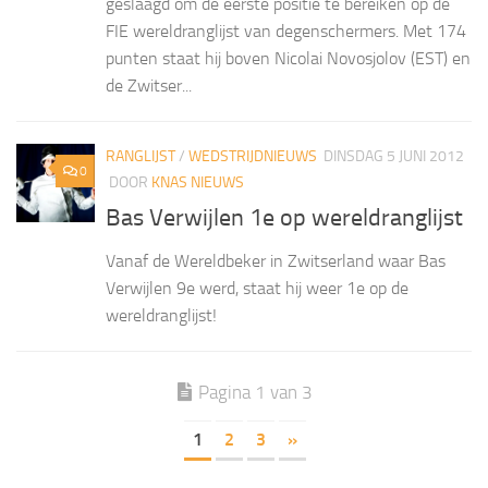
geslaagd om de eerste positie te bereiken op de
FIE wereldranglijst van degenschermers. Met 174
punten staat hij boven Nicolai Novosjolov (EST) en
de Zwitser...
RANGLIJST
/
WEDSTRIJDNIEUWS
DINSDAG 5 JUNI 2012
0
DOOR
KNAS NIEUWS
Bas Verwijlen 1e op wereldranglijst
Vanaf de Wereldbeker in Zwitserland waar Bas
Verwijlen 9e werd, staat hij weer 1e op de
wereldranglijst!
Pagina 1 van 3
1
2
3
»