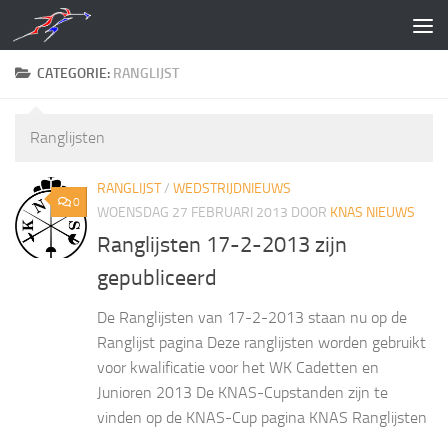
Doorgaan naar inhoud
CATEGORIE:
RANGLIJST
Ranglijsten
RANGLIJST
/
WEDSTRIJDNIEUWS
0
WOENSDAG 27 FEBRUARI 2013
DOOR
KNAS NIEUWS
Ranglijsten 17-2-2013 zijn
gepubliceerd
De Ranglijsten van 17-2-2013 staan nu op de
Ranglijst pagina Deze ranglijsten worden gebruikt
voor kwalificatie voor het WK Cadetten en
Junioren 2013 De KNAS-Cupstanden zijn te
vinden op de KNAS-Cup pagina KNAS Ranglijsten