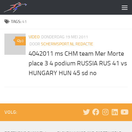
Doorgaan naar inhoud
TAGS:
41
VIDEO
DONDERDAG 19 MEI 2011
0
DOOR
SCHERMSPORT.NL REDACTIE
4042011 ms CHM team Mer Morte
place 3 4 podium RUSSIA RUS 41 vs
HUNGARY HUN 45 sd no
VOLG: