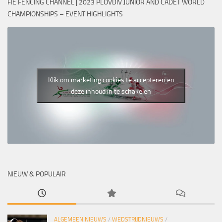
FIE FENCING CHANNEL | 2023 PLOVDIV JUNIOR AND CADET WORLD
CHAMPIONSHIPS – EVENT HIGHLIGHTS
Klik om marketing cookies te accepteren en
deze inhoud in te schakelen
NIEUW & POPULAIR
ALGEMEEN NIEUWS
/
WEDSTRIJDNIEUWS
/