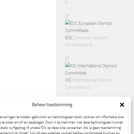
0
EOC
European Olympic
Committees 0
IOC
International Olympic
Committee 0
Beheer toestemming
rvaringen te bieden, gebruiken wij technologieën zoals cookies om informatie over
p te slaan en/of te raadplegen. Door in te stemmen met deze technologieën kunnen
zoals surfgedrag of unieke ID's op deze site verwerken. Als je geen toestemming
oestemming intrekt, kan dit een nadelige invloed hebben op bepaalde functies en