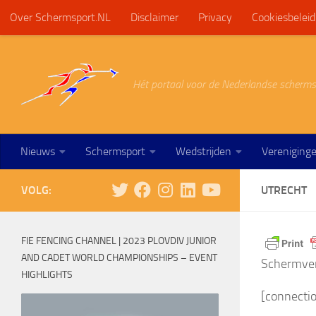
Over Schermsport.NL
Disclaimer
Privacy
Cookiesbeleid
Doorgaan naar inhoud
Hét portaal voor de Nederlandse scherms
Nieuws
Schermsport
Wedstrijden
Vereniging
VOLG:
UTRECHT
FIE FENCING CHANNEL | 2023 PLOVDIV JUNIOR
AND CADET WORLD CHAMPIONSHIPS – EVENT
Schermver
HIGHLIGHTS
[connecti