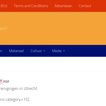
 (EU)
Terms and Conditions
Adverteren
Contact
port!
en
Materiaal
Cultuur
Media
enigingen in Utrecht
ons category=15]