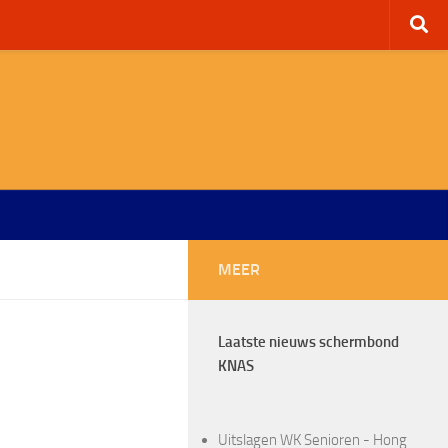
MEER
Laatste nieuws schermbond
KNAS
Uitslagen WK Senioren - Hong