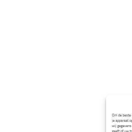
Om de beste e
je apparaat o
wij gegevens 
geeft of uw t