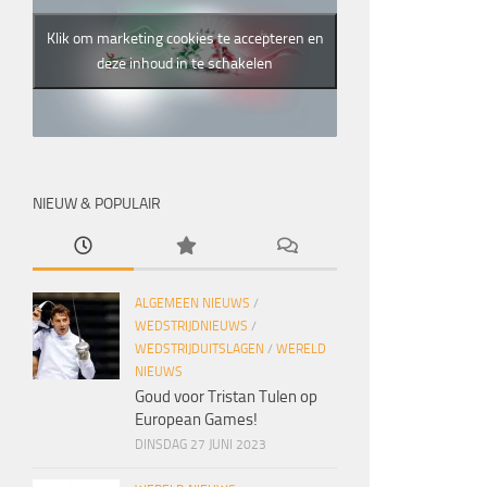
Klik om marketing cookies te accepteren en
deze inhoud in te schakelen
NIEUW & POPULAIR
ALGEMEEN NIEUWS
/
WEDSTRIJDNIEUWS
/
WEDSTRIJDUITSLAGEN
/
WERELD
NIEUWS
Goud voor Tristan Tulen op
European Games!
DINSDAG 27 JUNI 2023