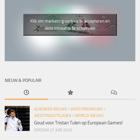
Klik om marketing cookies te accepteren en
deze inhoud in te schakelen
NIEUW & POPULAIR
ALGEMEEN NIEUWS
/
WEDSTRIJDNIEUWS
/
WEDSTRIJDUITSLAGEN
/
WERELD NIEUWS
Goud voor Tristan Tulen op European Games!
DINSDAG 27 JUNI 2023