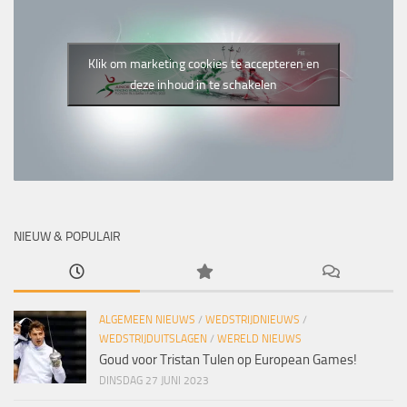
Klik om marketing cookies te accepteren en
deze inhoud in te schakelen
NIEUW & POPULAIR
ALGEMEEN NIEUWS
/
WEDSTRIJDNIEUWS
/
WEDSTRIJDUITSLAGEN
/
WERELD NIEUWS
Goud voor Tristan Tulen op European Games!
DINSDAG 27 JUNI 2023