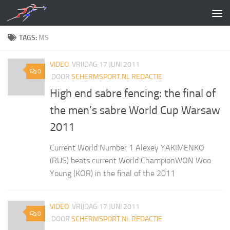
Doorgaan naar inhoud
TAGS:
MS
VIDEO
VRIJDAG 17 JUNI 2011
0
DOOR
SCHERMSPORT.NL REDACTIE
High end sabre fencing: the final of
the men’s sabre World Cup Warsaw
2011
Current World Number 1 Alexey YAKIMENKO
(RUS) beats current World ChampionWON Woo
Young (KOR) in the final of the 2011
VIDEO
VRIJDAG 17 JUNI 2011
0
DOOR
SCHERMSPORT.NL REDACTIE