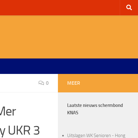
0
MEER
Laatste nieuws schermbond
Mer
KNAS
y UKR 3
Uitslagen WK Senioren - Hong