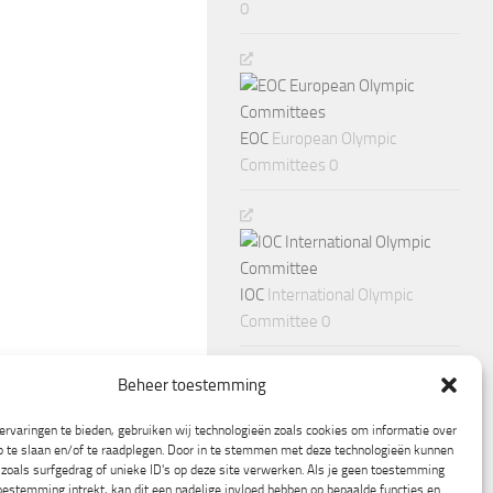
0
EOC
European Olympic
Committees 0
IOC
International Olympic
Committee 0
Beheer toestemming
rvaringen te bieden, gebruiken wij technologieën zoals cookies om informatie over
p te slaan en/of te raadplegen. Door in te stemmen met deze technologieën kunnen
zoals surfgedrag of unieke ID's op deze site verwerken. Als je geen toestemming
oestemming intrekt, kan dit een nadelige invloed hebben op bepaalde functies en