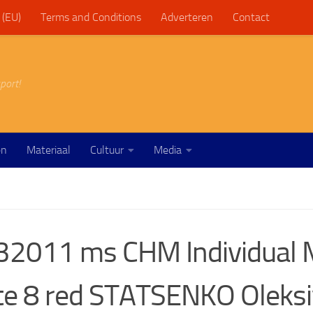
 (EU)
Terms and Conditions
Adverteren
Contact
port!
en
Materiaal
Cultuur
Media
2011 ms CHM Individual 
e 8 red STATSENKO Oleksi