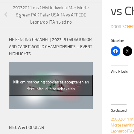
vs C
29032011 ms CHM Individual Mer Morte
8 green PAK Peter USA 14 vs AFFEDE
Leonardo ITA 15 sd no
DOOR
SCHER
FIE FENCING CHANNEL | 2023 PLOVDIV JUNIOR
Dit delen:
AND CADET WORLD CHAMPIONSHIPS – EVENT
HIGHLIGHTS
Vind ik leuk:
Klik om marketing cookies te accepteren en
deze inhoud in te schakelen
Gerelateerd
29032011 ms 
Morte semifi
NIEUW & POPULAIR
Leonardo ITA