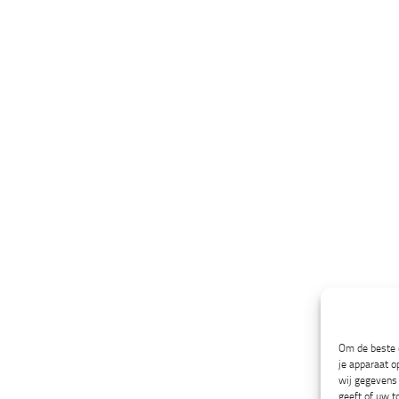
Om de beste e
je apparaat o
wij gegevens 
geeft of uw t