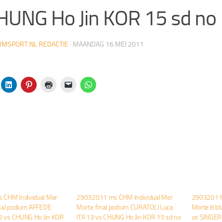
HUNG Ho Jin KOR 15 sd no
MSPORT.NL REDACTIE
·
MAANDAG 16 MEI 2011
CHM Individual Mer
29032011 ms CHM Individual Mer
29032011 
nal podium AFFEDE
Morte final podium CURATOLI Luca
Morte 8 bl
 6 vs CHUNG Ho Jin KOR
ITA 13 vs CHUNG Ho Jin KOR 15 sd no
vs SINGER