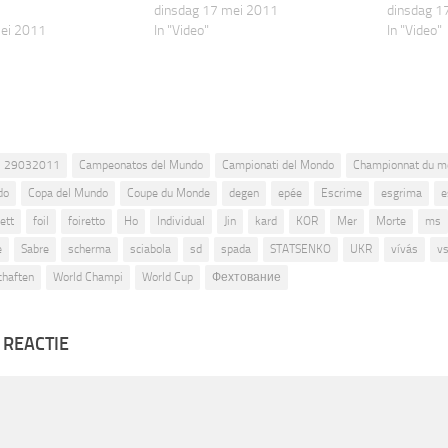
dinsdag 17 mei 2011
dinsdag 1
mei 2011
In "Video"
In "Video"
29032011
Campeonatos del Mundo
Campionati del Mondo
Championnat du m
do
Copa del Mundo
Coupe du Monde
degen
epée
Escrime
esgrima
e
ett
foil
foiretto
Ho
Individual
Jin
kard
KOR
Mer
Morte
ms
e
Sabre
scherma
sciabola
sd
spada
STATSENKO
UKR
vívás
v
chaften
World Champi
World Cup
Фехтование
 REACTIE