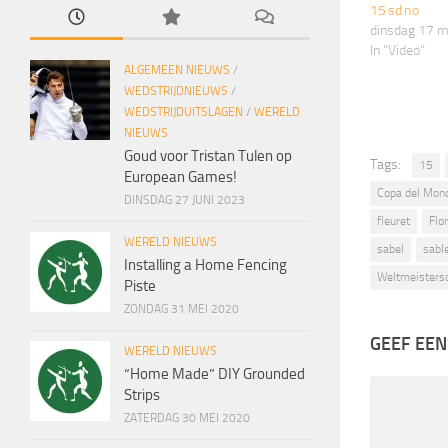
15 sd no
dinsdag 17 
In "Video"
ALGEMEEN NIEUWS
/
WEDSTRIJDNIEUWS
/
WEDSTRIJDUITSLAGEN
/
WERELD
NIEUWS
Goud voor Tristan Tulen op
Tags:
15
European Games!
Copa del Mon
DINSDAG 27 JUNI 2023
fleuret
Flor
WERELD NIEUWS
sabel
sabl
Installing a Home Fencing
Weltmeisters
Piste
ZONDAG 31 MEI 2020
GEEF EEN
WERELD NIEUWS
“Home Made” DIY Grounded
Strips
ZATERDAG 30 MEI 2020