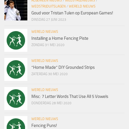
ALGEMEEN NIEUWS
/
WEDSTRIJDNIEUWS
/
WEDSTRIJDUITSLAGEN
/
WERELD NIEUWS
Goud voor Tristan Tulen op European Games!
DINSDAG 27 JUNI 2023
WERELD NIEUWS
Installing a Home Fencing Piste
ZONDAG 31 MEI 2020
WERELD NIEUWS
“Home Made” DIY Grounded Strips
ZATERDAG 30 MEI 2020
WERELD NIEUWS
Misc: 7 Letter Words That Use All 5 Vowels
DONDERDAG 28 MEI 2020
WERELD NIEUWS
Fencing Puns!