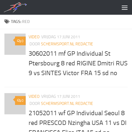
Doorgaan naar inhoud
TAGS:
RED
VIDEO
VRIJDAG 17 JUNI 2011
0
DOOR
SCHERMSPORT.NL REDACTIE
30602011 mf GP Individual St
Ptersbourg 8 red RIGINE Dmitri RUS
9 vs SINTES Victor FRA 15 sd no
VIDEO
VRIJDAG 17 JUNI 2011
0
DOOR
SCHERMSPORT.NL REDACTIE
21052011 wf GP Individual Seoul 8
red PRESCOD Nzingha USA 11 vs DI