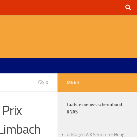
0
MEER
Laatste nieuws schermbond
 Prix
KNAS
 Limbach
Uitslagen WK Senioren - Hong