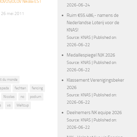
NOVOSJOLOV Nikolai EST
2026-06-24
 26 mei 2011
Ruim €55.486,- namens de
Nederlandse Loterij voor de
KNAS!
Source:
KNAS
Published on:
2026-06-22
Medaillespiegel NJK 2026
Source:
KNAS
Published on:
2026-06-22
Klassement Verenigingsbeker
t du monde
2026
spada
fechten
fencing
Source:
KNAS
Published on:
Nicolas
no
podium
2026-06-22
s
vs
Weltcup
Deelnemers NK equipe 2026
Source:
KNAS
Published on:
2026-06-22