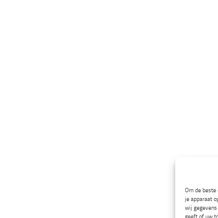
Om de beste e
je apparaat o
wij gegevens 
geeft of uw t