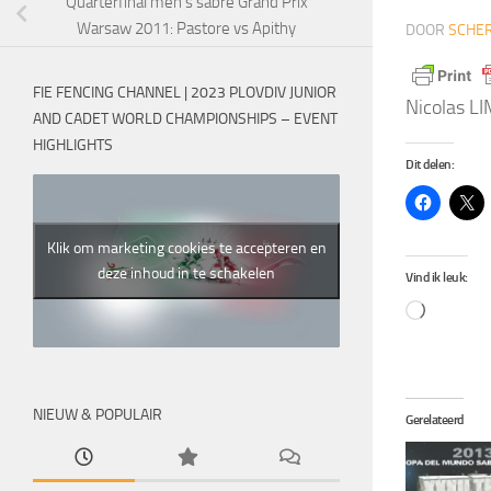
Quarterfinal men’s sabre Grand Prix
Warsaw 2011: Pastore vs Apithy
DOOR
SCHER
FIE FENCING CHANNEL | 2023 PLOVDIV JUNIOR
Nicolas L
AND CADET WORLD CHAMPIONSHIPS – EVENT
HIGHLIGHTS
Dit delen:
Klik om marketing cookies te accepteren en
deze inhoud in te schakelen
Vind ik leuk:
Aan
het
laden...
NIEUW & POPULAIR
Gerelateerd