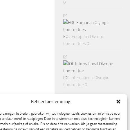
0
EOC
European Olympic
Committees 0
IOC
International Olympic
Committee 0
Beheer toestemming
rvaringen te bieden, gebruiken wij technologieën zoals cookies om informatie over
p te slaan en/of te raadplegen. Door in te stemmen met deze technologieën kunnen
zoals surfgedrag of unieke ID's op deze site verwerken. Als je geen toestemming
oestemming intrekt, kan dit een nadelige invloed hebben op bepaalde functies en