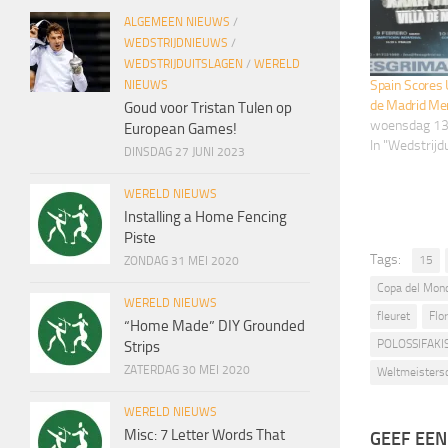
ALGEMEEN NIEUWS
/
WEDSTRIJDNIEUWS
/
WEDSTRIJDUITSLAGEN
/
WERELD
Spain Scores U
NIEUWS
de Madrid Men
Goud voor Tristan Tulen op
woensdag 13
European Games!
In "Wedstrijd
DINSDAG 27 JUNI 2023
WERELD NIEUWS
Installing a Home Fencing
Piste
Tags:
15
ZONDAG 31 MEI 2020
Copa del Mon
WERELD NIEUWS
fleuret
Flor
“Home Made” DIY Grounded
POLOSSIFAKI
Strips
ZATERDAG 30 MEI 2020
Weltmeisters
WERELD NIEUWS
Misc: 7 Letter Words That
GEEF EEN