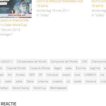
GER 9 vs KINDLER Maximilian GER
GER 5 vs 
15 sd no
15 sd no
donderdag 19 mei 2011
donderdag
In "Video"
In "Video"
psets in Madrid (Villa
’s Saber World Cup)
 februari 2013
uitslagen"
4062011
Campeonatos del Mundo
Campionati del Mondo
CAN
Championna
do
Copa del Mundo
Coupe du Monde
degen
epée
Escrime
esgrima
e
ett
foil
foiretto
GER
GP
Individual
Joseph
kard
LIMBACH
ms
S
sabel
sable
Sabre
scherma
sciabola
sd
spada
Varsovie
vívá
chaften
World Champi
World Cup
Фехтование
 REACTIE