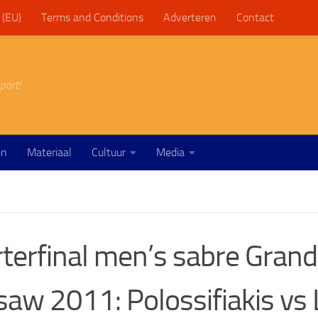
 (EU)
Terms and Conditions
Adverteren
Contact
port!
en
Materiaal
Cultuur
Media
terfinal men’s sabre Grand
aw 2011: Polossifiakis vs