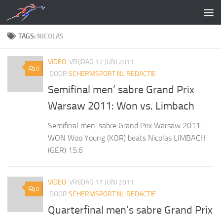
Doorgaan naar inhoud
TAGS:
NICOLAS
VIDEO
VRIJDAG 17 JUNI 2011
0
DOOR
SCHERMSPORT.NL REDACTIE
Semifinal men’ sabre Grand Prix
Warsaw 2011: Won vs. Limbach
Semifinal men’ sabre Grand Prix Warsaw 2011:
WON Woo Young (KOR) beats Nicolas LIMBACH
(GER) 15:6
VIDEO
VRIJDAG 17 JUNI 2011
0
DOOR
SCHERMSPORT.NL REDACTIE
Quarterfinal men’s sabre Grand Prix