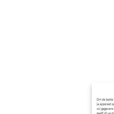
Om de beste e
je apparaat o
wij gegevens 
geeft of uw t