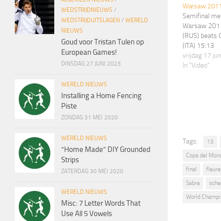
Warsaw 2011:
WEDSTRIJDNIEUWS
/
Semifinal me
WEDSTRIJDUITSLAGEN
/
WERELD
Warsaw 2011
NIEUWS
(RUS) beats
Goud voor Tristan Tulen op
(ITA) 15:13
European Games!
vrijdag 17 ju
DINSDAG 27 JUNI 2023
In "Video"
WERELD NIEUWS
Installing a Home Fencing
Piste
ZONDAG 31 MEI 2020
WERELD NIEUWS
Tags:
13
“Home Made” DIY Grounded
Copa del Mon
Strips
final
fleure
ZATERDAG 30 MEI 2020
Sabre
sch
WERELD NIEUWS
World Champi
Misc: 7 Letter Words That
Use All 5 Vowels