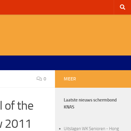
0
MEER
Laatste nieuws schermbond
l of the
KNAS
w 2011
Uitslagen WK Senioren - Hong