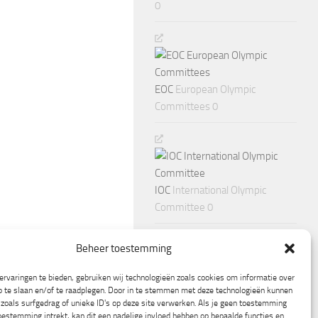
0
EOC
European Olympic
Committees 0
IOC
International Olympic
Committee 0
Beheer toestemming
rvaringen te bieden, gebruiken wij technologieën zoals cookies om informatie over
p te slaan en/of te raadplegen. Door in te stemmen met deze technologieën kunnen
zoals surfgedrag of unieke ID's op deze site verwerken. Als je geen toestemming
oestemming intrekt, kan dit een nadelige invloed hebben op bepaalde functies en