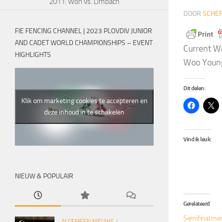
2011: Won vs. Limbach
DOOR
SCHER
FIE FENCING CHANNEL | 2023 PLOVDIV JUNIOR
AND CADET WORLD CHAMPIONSHIPS – EVENT
Current W
HIGHLIGHTS
Woo Young 
Dit delen:
Klik om marketing cookies te accepteren en
deze inhoud in te schakelen
Vind ik leuk:
NIEUW & POPULAIR
Gerelateerd
Semifinal men
ALGEMEEN NIEUWS
/