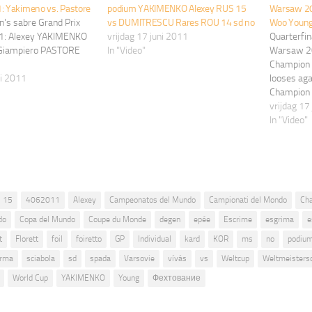
 Yakimeno vs. Pastore
podium YAKIMENKO Alexey RUS 15
Warsaw 20
n's sabre Grand Prix
vs DUMITRESCU Rares ROU 14 sd no
Woo Youn
: Alexey YAKIMENKO
vrijdag 17 juni 2011
Quarterfin
 Giampiero PASTORE
In "Video"
Warsaw 2
Champion 
ni 2011
looses aga
Champion
10:15
vrijdag 17
In "Video"
15
4062011
Alexey
Campeonatos del Mundo
Campionati del Mondo
Ch
do
Copa del Mundo
Coupe du Monde
degen
epée
Escrime
esgrima
e
t
Florett
foil
foiretto
GP
Individual
kard
KOR
ms
no
podiu
erma
sciabola
sd
spada
Varsovie
vívás
vs
Weltcup
Weltmeisters
World Cup
YAKIMENKO
Young
Фехтование