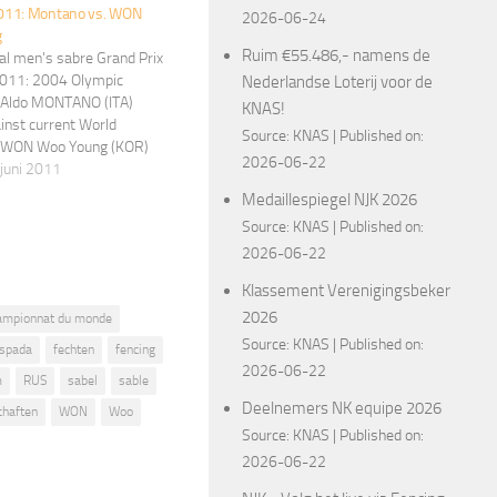
11: Montano vs. WON
2026-06-24
g
Ruim €55.486,- namens de
al men's sabre Grand Prix
011: 2004 Olympic
Nederlandse Loterij voor de
Aldo MONTANO (ITA)
KNAS!
inst current World
Source:
KNAS
Published on:
 WON Woo Young (KOR)
2026-06-22
 juni 2011
Medaillespiegel NJK 2026
Source:
KNAS
Published on:
2026-06-22
Klassement Verenigingsbeker
2026
ampionnat du monde
Source:
KNAS
Published on:
spada
fechten
fencing
2026-06-22
m
RUS
sabel
sable
Deelnemers NK equipe 2026
chaften
WON
Woo
Source:
KNAS
Published on:
2026-06-22