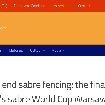
 (EU)
Terms and Conditions
Adverteren
Contact
port!
en
Materiaal
Cultuur
Media
 end sabre fencing: the fina
s sabre World Cup Warsa