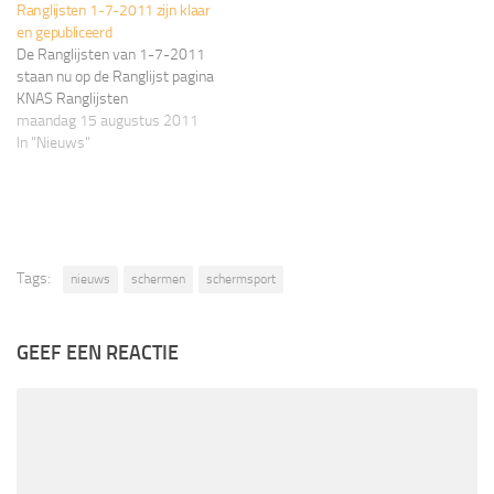
Ranglijsten 1-7-2011 zijn klaar
van 1 September 2014 is de
deze ranglijst : - Het
en gepubliceerd
nieuwe categorie indeling
percentage van het A-Jugend
De Ranglijsten van 1-7-2011
doorgevoerd. KNAS
Florettoernooi (Cadetten) in
staan nu op de Ranglijst pagina
Ranglijsten
Duisburg op 10-07-2011 is
KNAS Ranglijsten
aangepast naar…
maandag 15 augustus 2011
In "Nieuws"
Tags:
nieuws
schermen
schermsport
GEEF EEN REACTIE