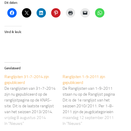
Dit delen:
Vind ik leuk:
Gerelateerd
Ranglijsten 31-7-2014 zijn
Ranglijsten 1-9-2011 zijn
gepubliceerd
gepubliceerd
De ranglijsten van 31-7-2014
De Ranglijsten van 1-9-2011
zijn nu gepubliceerd op de
staan nu op de Ranglijst pagina
ranglijstpagina op de KNAS-
Dit is de 1e ranglijst van het
site. Dit is de laatste ranglijst
seizoen 2010/2011. Per 1-8-
van het seizoen 2013/2014.
2011 zijn de jeugdcategorieën
Per 1 Augustus 2014 zijn de
vrijdag 8 augustus 2014
1 jaar opgeschoven. Zie ook
maandag 12 september 2011
jeugdcategorieën één jaar
In "Nieuws"
overzicht onderaan deze
In "Nieuws"
opgeschoven. Op de ranglijst
pagina. 2 opmerkingen over