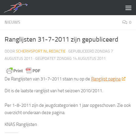
Doorgaan naar inhoud
NIEUWS
0
Ranglijsten 31-7-2011 zijn gepubliceerd
DOOR
SCHERMSPORT.NL REDACTIE
· GEPUBLICEERD
ZONDAG 7
AUGUSTUS 2011
· GEÜPDATET
ZONDAG 14 AUGUSTUS 2011
De Ranglijsten van 31-7-2011 staan nu op de
Ranglijst pagina
Dit is de laatste ranglijst van het seizoen 2010/2011.
Per 1-8-2011 zijn de jeugdcategorieën 1 jaar opgeschoven. Zie ook
overzicht onderaan deze pagina.
KNAS Ranglijsten