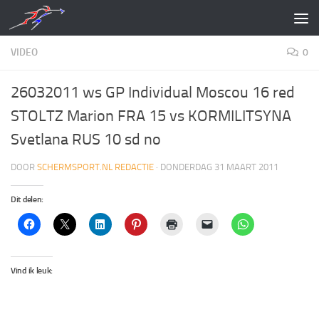
Doorgaan naar inhoud
VIDEO
0
26032011 ws GP Individual Moscou 16 red
STOLTZ Marion FRA 15 vs KORMILITSYNA
Svetlana RUS 10 sd no
DOOR
SCHERMSPORT.NL REDACTIE
·
DONDERDAG 31 MAART 2011
Dit delen:
Vind ik leuk: