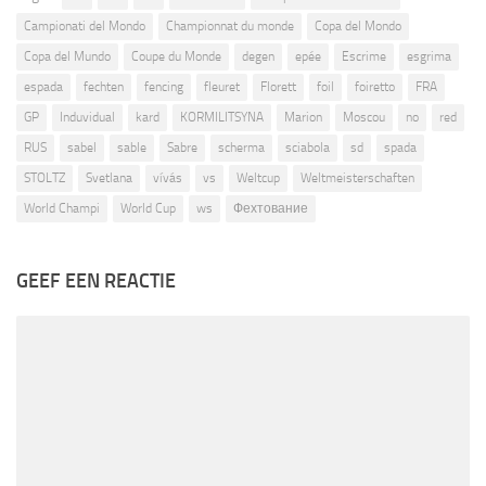
Campionati del Mondo
Championnat du monde
Copa del Mondo
Copa del Mundo
Coupe du Monde
degen
epée
Escrime
esgrima
espada
fechten
fencing
fleuret
Florett
foil
foiretto
FRA
GP
Induvidual
kard
KORMILITSYNA
Marion
Moscou
no
red
RUS
sabel
sable
Sabre
scherma
sciabola
sd
spada
STOLTZ
Svetlana
vívás
vs
Weltcup
Weltmeisterschaften
World Champi
World Cup
ws
Фехтование
GEEF EEN REACTIE