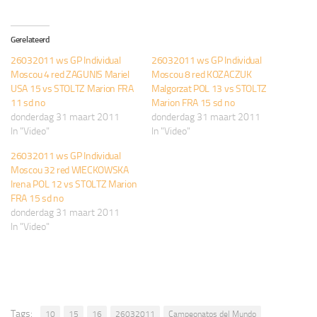
Gerelateerd
26032011 ws GP Individual
26032011 ws GP Individual
Moscou 4 red ZAGUNIS Mariel
Moscou 8 red KOZACZUK
USA 15 vs STOLTZ Marion FRA
Malgorzat POL 13 vs STOLTZ
11 sd no
Marion FRA 15 sd no
donderdag 31 maart 2011
donderdag 31 maart 2011
In "Video"
In "Video"
26032011 ws GP Individual
Moscou 32 red WIECKOWSKA
Irena POL 12 vs STOLTZ Marion
FRA 15 sd no
donderdag 31 maart 2011
In "Video"
Tags:
10
15
16
26032011
Campeonatos del Mundo