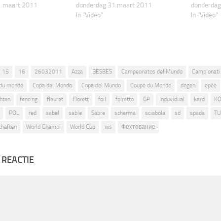
1 maart 2011
donderdag 31 maart 2011
donderdag
In "Video"
In "Video"
15
16
26032011
Azza
BESBES
Campeonatos del Mundo
Campionati
du monde
Copa del Mondo
Copa del Mundo
Coupe du Monde
degen
epée
hten
fencing
fleuret
Florett
foil
foiretto
GP
Induvidual
kard
KO
POL
red
sabel
sable
Sabre
scherma
sciabola
sd
spada
T
chaften
World Champi
World Cup
ws
Фехтование
 REACTIE