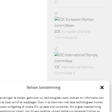
0
EOC
European Olympic
Committees 0
IOC
International Olympic
Committee 0
Beheer toestemming
rvaringen te bieden, gebruiken wij technologieën zoals cookies om informatie over
p te slaan en/of te raadplegen. Door in te stemmen met deze technologieën kunnen
zoals surfgedrag of unieke ID's op deze site verwerken. Als je geen toestemming
oestemming intrekt, kan dit een nadelige invloed hebben op bepaalde functies en