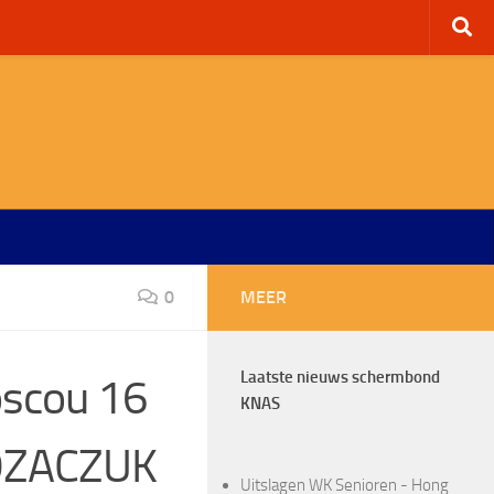
0
MEER
Laatste nieuws schermbond
oscou 16
KNAS
KOZACZUK
Uitslagen WK Senioren - Hong