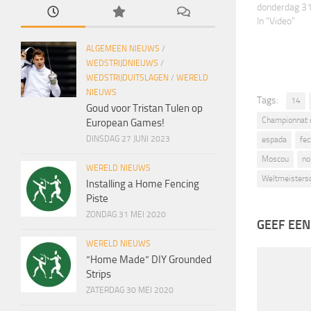
donderdag 3
In "Video"
ALGEMEEN NIEUWS
/
WEDSTRIJDNIEUWS
/
WEDSTRIJDUITSLAGEN
/
WERELD
NIEUWS
Tags:
14
Goud voor Tristan Tulen op
Championnat 
European Games!
DINSDAG 27 JUNI 2023
espada
fec
Moscou
no
WERELD NIEUWS
Weltmeisters
Installing a Home Fencing
Piste
ZONDAG 31 MEI 2020
GEEF EEN
WERELD NIEUWS
“Home Made” DIY Grounded
Strips
ZATERDAG 30 MEI 2020