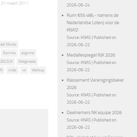
 31 maart 2011
2026-06-24
Ruim €55.486,- namens de
Nederlandse Loterij voor de
KNAS!
Source:
KNAS
Published on:
 del Mondo
2026-06-22
Escrime
esgrima
Medaillespiegel NJK 2026
ZACZUK
Malgorzata
Source:
KNAS
Published on:
2026-06-22
UN
vívás
vs
Weltcup
Klassement Verenigingsbeker
2026
Source:
KNAS
Published on:
2026-06-22
Deelnemers NK equipe 2026
Source:
KNAS
Published on:
2026-06-22