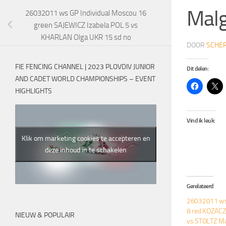
Malg
26032011 ws GP Individual Moscou 16
green SAJEWICZ Izabela POL 5 vs
KHARLAN Olga UKR 15 sd no
DOOR
SCHER
FIE FENCING CHANNEL | 2023 PLOVDIV JUNIOR
Dit delen:
AND CADET WORLD CHAMPIONSHIPS – EVENT
HIGHLIGHTS
Vind ik leuk:
Klik om marketing cookies te accepteren en
deze inhoud in te schakelen
Gerelateerd
26032011 ws 
8 red KOZACZ
NIEUW & POPULAIR
vs STOLTZ Ma