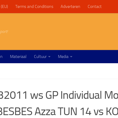
 (EU)
Terms and Conditions
Adverteren
Contact
port!
en
Materiaal
Cultuur
Media
2011 ws GP Individual M
 BESBES Azza TUN 14 vs 