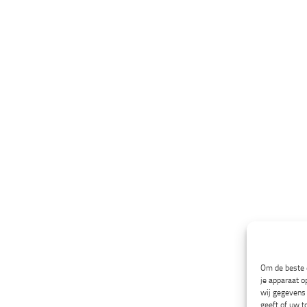
Om de beste e
je apparaat o
wij gegevens 
geeft of uw t