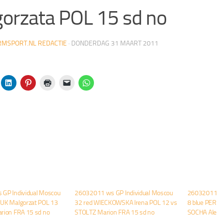
orzata POL 15 sd no
MSPORT.NL REDACTIE
·
DONDERDAG 31 MAART 2011
GP Individual Moscou
26032011 ws GP Individual Moscou
26032011 
UK Malgorzat POL 13
32 red WIECKOWSKA Irena POL 12 vs
8 blue PE
rion FRA 15 sd no
STOLTZ Marion FRA 15 sd no
SOCHA Ale