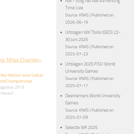
NJK - Volg het live via Fencing
Time Live
Source:
KNAS
Published on:
2026-06-19
Uitslagen WK Tbilisi (GEO) 22-
30 juni 2025
Source:
KNAS
Published on:
2025-07-23
Uitslagen 2025 FISU World
University Games
mley-Watson wins Gold at
Source:
KNAS
Published on:
orld Championships
2025-07-17
 augustus 2013
 nieuws"
Deelnemers World University
Games
Source:
KNAS
Published on:
2025-07-09
Selectie WK 2025