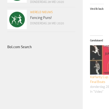
DONDERDAG 28 MEI 2020
Vind ik leuk:
WERELD NIEUWS
Fencing Puns!
DONDERDAG 28 MEI 2020
Gerelateerd
Bol.com Search
Korfanty Cup
Final Bouts
donderdag 28
In "Video"