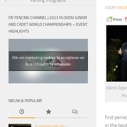
Fencing: Infographic
DOOR
FENCI
FIE FENCING CHANNEL | 2023 PLOVDIV JUNIOR
AND CADET WORLD CHAMPIONSHIPS – EVENT
HIGHLIGHTS
Klik om marketing cookies te accepteren en
deze inhoud in te schakelen
Mariel Zagun
Pho
NIEUW & POPULAIR
first peri
in the bou
ALGEMEEN NIEUWS
/