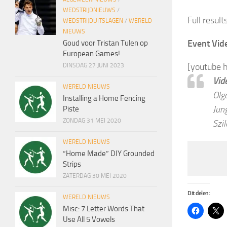
WEDSTRIJDNIEUWS
/
Full result
WEDSTRIJDUITSLAGEN
/
WERELD
NIEUWS
Event Vid
Goud voor Tristan Tulen op
European Games!
[youtube
DINSDAG 27 JUNI 2023
Vid
WERELD NIEUWS
Olga
Installing a Home Fencing
Jun
Piste
ZONDAG 31 MEI 2020
Szi
WERELD NIEUWS
“Home Made” DIY Grounded
Strips
ZATERDAG 30 MEI 2020
Dit delen:
WERELD NIEUWS
Misc: 7 Letter Words That
Use All 5 Vowels