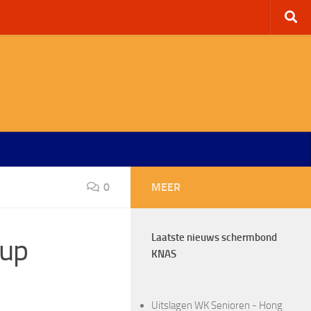
0
MEER
Laatste nieuws schermbond
Cup
KNAS
Uitslagen WK Senioren - Hong