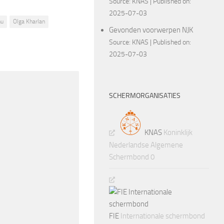
Source:
KNAS
Published on:
2025-07-03
hu
Olga Kharlan
Gevonden voorwerpen NJK
Source:
KNAS
Published on:
2025-07-03
SCHERMORGANISATIES
KNAS
Koninklijk
Nederlandse Algemene
Schermbond 0
FIE
Internationale schermbond