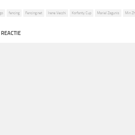
go
fencing
Fencing.net
Irene Vecchi
Korfanty Cup
Mariel Zagunis
Min Z
 REACTIE