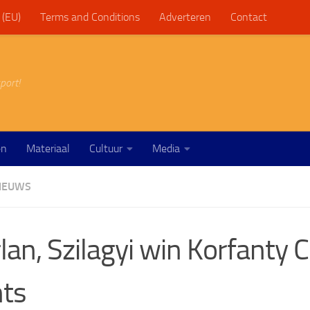
 (EU)
Terms and Conditions
Adverteren
Contact
port!
en
Materiaal
Cultuur
Media
IEUWS
lan, Szilagyi win Korfanty 
ts