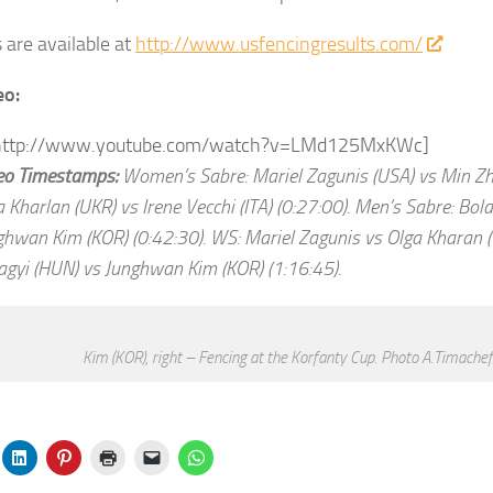
s are available at
http://www.usfencingresults.com/
eo:
 http://www.youtube.com/watch?v=LMd125MxKWc]
eo Timestamps:
Women’s Sabre: Mariel Zagunis (USA) vs Min Zhu
 Kharlan (UKR) vs Irene Vecchi (ITA) (0:27:00). Men’s Sabre: Bol
ghwan Kim (KOR) (0:42:30). WS: Mariel Zagunis vs Olga Kharan (
lagyi (HUN) vs Junghwan Kim (KOR) (1:16:45).
Kim (KOR), right – Fencing at the Korfanty Cup. Photo A.Timachef