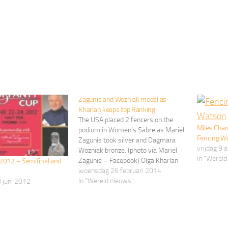
Zagunis and Wozniak medal as
Kharlan keeps top Ranking
The USA placed 2 fencers on the
Miles Cha
podium in Women’s Sabre as Mariel
Fencing W
Zagunis took silver and Dagmara
vrijdag 9
Wozniak bronze. (photo via Mariel
In "Wereld
Zagunis – Facebook) Olga Kharlan
 2012 – Semifinal and
(UKR) continues her dominance in
woensdag 26 februari 2014
this women’s sabre season with her
In "Wereld nieuws"
 juni 2012
seventh individual gold medal at the
2014 Challenge Yves Brasseur in
Ghent,…