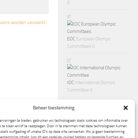
0
gevens worden verwerkt
.
EOC
European Olympic
Committees 0
IOC
International Olympic
Committee 0
Beheer toestemming
rvaringen te bieden, gebruiken wij technologieën zoals cookies om informatie over
p te slaan en/of te raadplegen. Door in te stemmen met deze technologieën kunnen
zoals surfgedrag of unieke ID's op deze site verwerken. Als je geen toestemming
oestemming intrekt, kan dit een nadelige invloed hebben op bepaalde functies en