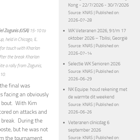
Kong - 22/7/2026 - 30/7/2026
Source:
KNAS
Published on:
2026-07-28
el Zagunis (USA)
15-10 to
WK Veteranen 2026, 9 t/m 17
oktober 2026 – Tbilisi, Georgië
p, held in Chicago, IL.
Source:
KNAS
Published on:
for touch with Kharlan
2026-07-14
fter the break Kharlan
Selectie WK Senioren 2026
te a rally from Zagunis,
Source:
KNAS
Published on:
-10.
2026-06-29
the final was
NK Equipe: houd rekening met
 facing an obviously
de warmte dit weekend
l bout. With Kim
Source:
KNAS
Published on:
cored on attacks and
2026-06-26
e break. During the
Veteranen clinicdag 6
iposte, but he was not
september 2026
om the tournament.
Source:
KNAS
Published on: