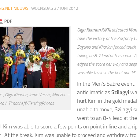
NG.NET NIEUWS
·
WOENSDAG 27 JUNI 2012
Olga Kharlan (UKR)
defeated
Mari
take the victory at the Korfanty Cu
Zagunis and Kharlan fenced touch 
taking an 8-7 lead at the break. A
edged the score her way and despi
was able to close the bout out 15
In the Men’s Sabre event, 
anticlimatic as
Szilagyi
was
is, Olga Kharlan, Irene Vecchi, Min Zhu –
hurt Kim in the gold meda
to A.Timacheff/FencingPhotos
unable to move, Szilagyi s
went to an 8-4 lead at th
od, Kim was able to score a few points on point in line and a r
t. At the break, Kim was unable to proceed and withdrew fr