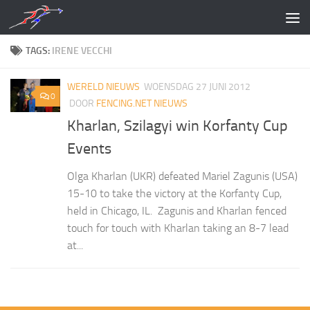
Doorgaan naar inhoud
TAGS:
IRENE VECCHI
WERELD NIEUWS
WOENSDAG 27 JUNI 2012
0
DOOR
FENCING.NET NIEUWS
Kharlan, Szilagyi win Korfanty Cup
Events
Olga Kharlan (UKR) defeated Mariel Zagunis (USA)
15-10 to take the victory at the Korfanty Cup,
held in Chicago, IL. Zagunis and Kharlan fenced
touch for touch with Kharlan taking an 8-7 lead
at...