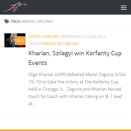
Doorgaan naar inhoud
TAGS:
MARIEL ZAGUNIS
WERELD NIEUWS
WOENSDAG 27 JUNI 2012
0
DOOR
FENCING.NET NIEUWS
Kharlan, Szilagyi win Korfanty Cup
Events
Olga Kharlan (UKR) defeated Mariel Zagunis (USA)
15-10 to take the victory at the Korfanty Cup,
held in Chicago, IL. Zagunis and Kharlan fenced
touch for touch with Kharlan taking an 8-7 lead
at...