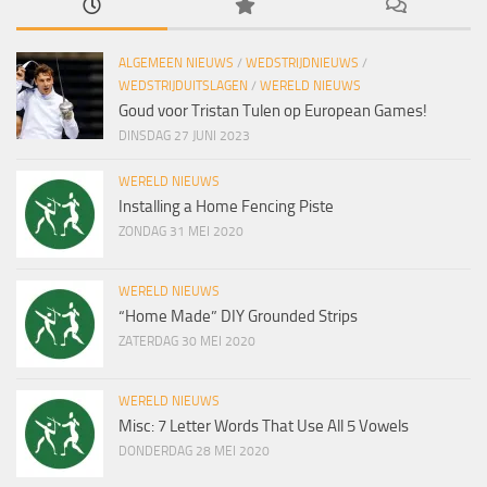
ALGEMEEN NIEUWS
/
WEDSTRIJDNIEUWS
/
WEDSTRIJDUITSLAGEN
/
WERELD NIEUWS
Goud voor Tristan Tulen op European Games!
DINSDAG 27 JUNI 2023
WERELD NIEUWS
Installing a Home Fencing Piste
ZONDAG 31 MEI 2020
WERELD NIEUWS
“Home Made” DIY Grounded Strips
ZATERDAG 30 MEI 2020
WERELD NIEUWS
Misc: 7 Letter Words That Use All 5 Vowels
DONDERDAG 28 MEI 2020