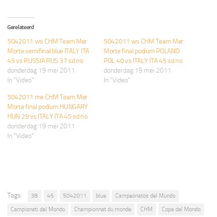
Gerelateerd
5042011 ws CHM Team Mer
5042011 ws CHM Team Mer
Morte semifinal blue ITALY ITA
Morte final podium POLAND
45 vs RUSSIA RUS 37 sd no
POL 40 vs ITALY ITA 45 sd no
donderdag 19 mei 2011
donderdag 19 mei 2011
In "Video"
In "Video"
5042011 me CHM Team Mer
Morte final podium HUNGARY
HUN 29 vs ITALY ITA 45 sd no
donderdag 19 mei 2011
In "Video"
Tags:
38
45
5042011
blue
Campeonatos del Mundo
Campionati del Mondo
Championnat du monde
CHM
Copa del Mondo