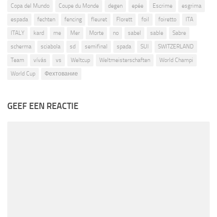
Copa del Mundo
Coupe du Monde
degen
epée
Escrime
esgrima
espada
fechten
fencing
fleuret
Florett
foil
foiretto
ITA
ITALY
kard
me
Mer
Morte
no
sabel
sable
Sabre
scherma
sciabola
sd
semifinal
spada
SUI
SWITZERLAND
Team
vívás
vs
Weltcup
Weltmeisterschaften
World Champi
World Cup
Фехтование
GEEF EEN REACTIE