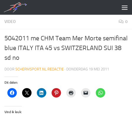
Doorgaan naar inhoud
VIDEO
0
5042011 me CHM Team Mer Morte semifinal
blue ITALY ITA 45 vs SWITZERLAND SUI 38
sd no
DOOR
SCHERMSPORT.NL REDACTIE
·
DONDERDAG 19 MEI 2011
Dit delen:
Vind ik leuk: