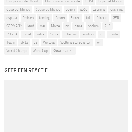
Campionati del Mondo
Championnat du monde
CHM
Copa del Mondo
Copa del Mundo
Coupe du Monde
degen
epée
Escrime
esgrima
espada
fechten
fencing
fleuret
Florett
foil
foiretto
GER
GERMANY
kard
Mer
Morte
no
place
podium
RUS
RUSSIA
sabel
sable
Sabre
scherma
sciabola
sd
spada
Team
vívás
vs
Weltcup
Weltmeisterschaften
wf
World Champi
World Cup
Фехтование
GEEF EEN REACTIE