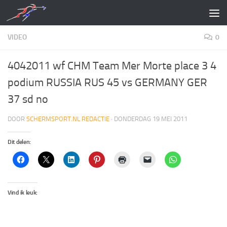
Doorgaan naar inhoud
VIDEO
0
4042011 wf CHM Team Mer Morte place 3 4
podium RUSSIA RUS 45 vs GERMANY GER
37 sd no
DOOR
SCHERMSPORT.NL REDACTIE
·
DONDERDAG 19 MEI 2011
Dit delen:
Vind ik leuk: