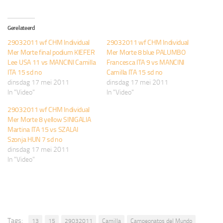
Gerelateerd
29032011 wf CHM Individual
29032011 wf CHM Individual
Mer Morte final podium KIEFER
Mer Morte 8 blue PALUMBO
Lee USA 11 vs MANCINI Camilla
Francesca ITA 9 vs MANCINI
ITA 15 sd no
Camilla ITA 15 sd no
dinsdag 17 mei 2011
dinsdag 17 mei 2011
In "Video"
In "Video"
29032011 wf CHM Individual
Mer Morte 8 yellow SINIGALIA
Martina ITA 15 vs SZALAI
Szonja HUN 7 sd no
dinsdag 17 mei 2011
In "Video"
Tags:
13
15
29032011
Camilla
Campeonatos del Mundo