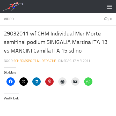
Doorgaan naar inhoud
VIDEO
0
29032011 wf CHM Individual Mer Morte
semifinal podium SINIGALIA Martina ITA 13
vs MANCINI Camilla ITA 15 sd no
DOOR
SCHERMSPORT.NL REDACTIE
·
DINSDAG 17 MEI 2011
Dit delen:
Vind ik leuk: