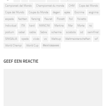
Campionati del Mondo
Championnat du monde
CHM
Copa del Mondo
Copa del Mundo
Coupe du Monde
degen
epée
Escrime
esgrima
espada
fechten
fencing
fleuret
Florett
foil
foiretto
Individual
ITA
kard
MANCINI
Martina
Mer
Morte
no
podium
sabel
sable
Sabre
scherma
sciabola
sd
semifinal
SINIGALIA
spada
vívás
vs
Weltcup
Weltmeisterschaften
wf
World Champi
World Cup
Фехтование
GEEF EEN REACTIE