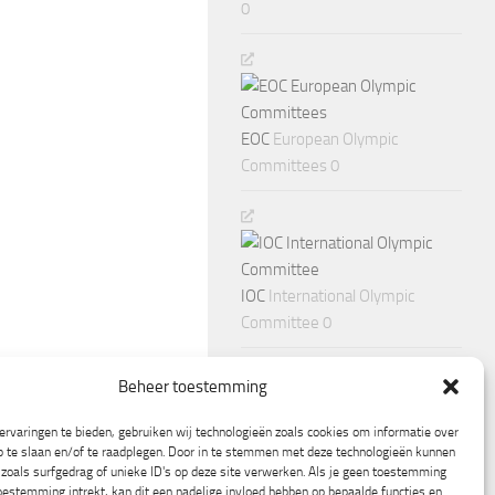
0
EOC
European Olympic
Committees 0
IOC
International Olympic
Committee 0
Beheer toestemming
rvaringen te bieden, gebruiken wij technologieën zoals cookies om informatie over
p te slaan en/of te raadplegen. Door in te stemmen met deze technologieën kunnen
zoals surfgedrag of unieke ID's op deze site verwerken. Als je geen toestemming
oestemming intrekt, kan dit een nadelige invloed hebben op bepaalde functies en