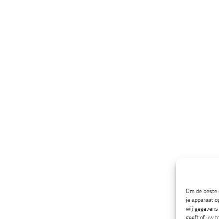
Om de beste e
je apparaat o
wij gegevens 
geeft of uw t