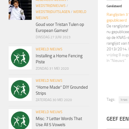
WEDSTRIJDNIEUWS
/
Gerelateerd
WEDSTRIJDUITSLAGEN
/
WERELD
Ranglijsten 3
NIEUWS
gepubliceerd
Goud voor Tristan Tulen op
De ranglijste
European Games!
nu gepublicee
op de KNAS-si
DINSDAG 27 JUNI 2023
ranglijst van
2013/2014. 
WERELD NIEUWS
zijn de jeugd
vrijdag 8 au
Installing a Home Fencing
opgeschoven. 
In "Nieuws"
Piste
September 20
ZONDAG 31 MEI 2020
categorie ind
KNAS Ranglij
WERELD NIEUWS
“Home Made” DIY Grounded
Strips
Tags:
knas
ZATERDAG 30 MEI 2020
WERELD NIEUWS
GEEF EEN
Misc: 7 Letter Words That
Use All 5 Vowels