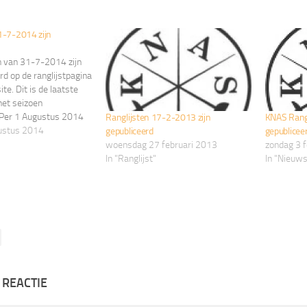
1-7-2014 zijn
n van 31-7-2014 zijn
rd op de ranglijstpagina
te. Dit is de laatste
 het seizoen
Per 1 Augustus 2014
Ranglijsten 17-2-2013 zijn
KNAS Rangl
categorieën één jaar
gustus 2014
gepubliceerd
gepublicee
Op de ranglijst van 1
woensdag 27 februari 2013
zondag 3 
14 is de nieuwe
In "Ranglijst"
In "Nieuws
eling doorgevoerd.
sten
 REACTIE