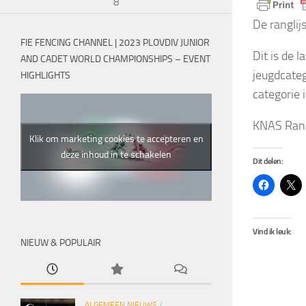
8
De ranglij
FIE FENCING CHANNEL | 2023 PLOVDIV JUNIOR
Dit is de 
AND CADET WORLD CHAMPIONSHIPS – EVENT
jeugdcateg
HIGHLIGHTS
categorie 
KNAS Rang
Klik om marketing cookies te accepteren en
deze inhoud in te schakelen
Dit delen:
Vind ik leuk:
NIEUW & POPULAIR
ALGEMEEN NIEUWS
/