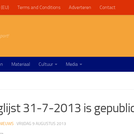
 (EU)
Terms and Conditions
Adverteren
Contact
port!
en
Materiaal
Cultuur
Media
lijst 31-7-2013 is gepubli
NIEUWS
·
VRIJDAG 9 AUGUSTUS 2013