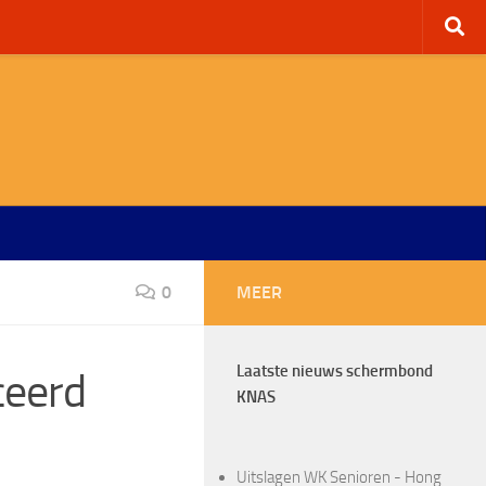
0
MEER
Laatste nieuws schermbond
ceerd
KNAS
Uitslagen WK Senioren - Hong