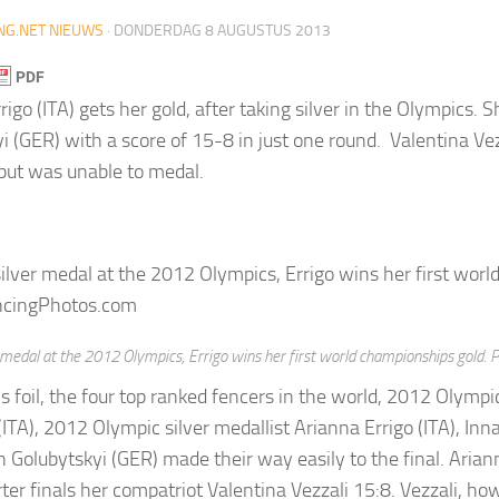
NG.NET NIEUWS
·
DONDERDAG 8 AUGUSTUS 2013
rigo (ITA) gets her gold, after taking silver in the Olympics. 
i (GER) with a score of 15-8 in just one round. Valentina Vez
but was unable to medal.
r medal at the 2012 Olympics, Errigo wins her first world championships gold.
 foil, the four top ranked fencers in the world, 2012 Olymp
(ITA), 2012 Olympic silver medallist Arianna Errigo (ITA), In
n Golubytskyi (GER) made their way easily to the final. Arian
rter finals her compatriot Valentina Vezzali 15:8. Vezzali, ho