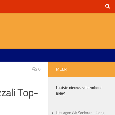
0
MEER
Laatste nieuws schermbond
zali Top-
KNAS
Uitslagen WK Senioren - Hong