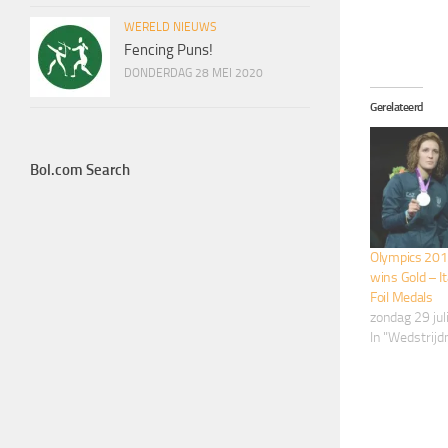
WERELD NIEUWS
Fencing Puns!
DONDERDAG 28 MEI 2020
Gerelateerd
Bol.com Search
Olympics 2012
wins Gold – 
Foil Medals
zondag 29 jul
In "Wedstrij