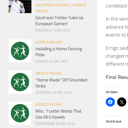
comeback r
WEDSTRIJDUITSLAGEN
/
WERELD
NIEUWS
Goud voor Tristan Tulen op
In the sem
European Games!
advance to
DINSDAG 27 JUNI 2023
events to 
WERELD NIEUWS
Errigo sai
Installing a Home Fencing
Piste
changed my
ZONDAG 31 MEI 2020
different 
WERELD NIEUWS
Final Res
“Home Made” DIY Grounded
Strips
Dit delen:
ZATERDAG 30 MEI 2020
WERELD NIEUWS
Misc: 7 Letter Words That
Use All 5 Vowels
Vind ik leuk:
DONDERDAG 28 MEI 2020