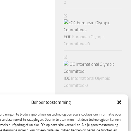
0
EOC
European Olympic
Committees 0
IOC
International Olympic
Committee 0
Beheer toestemming
rvaringen te bieden, gebruiken wij technologieën zoals cookies om informatie over
p te slaan en/of te raadplegen. Door in te stemmen met deze technologieën kunnen
zoals surfgedrag of unieke ID's op deze site verwerken. Als je geen toestemming
oestemming intrekt, kan dit een nadelige invloed hebben op bepaalde functies en