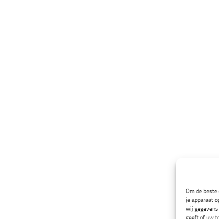
Om de beste e
je apparaat o
wij gegevens 
geeft of uw t