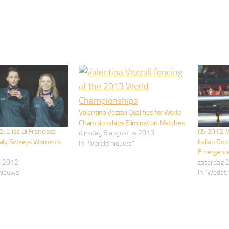
Valentina Vezzali Qualifies for World
Championships Elimination Matches
: Elisa Di Francisca
OS 2012: W
dinsdag 6 augustus 2013
Italy Sweeps Women’s
Italian Do
In "Wereld nieuws"
Emergenc
i 2012
zaterdag 2
dnieuws"
In "Wedstr