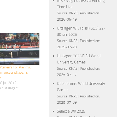
NJK - Volg het live via Fencing
Time Live
Source:
KNAS
Published on:
2026-06-19
Uitslagen WK Tbilisi (GEO) 22-
30 juni 2025
Source:
KNAS
Published on:
2025-07-23
Uitslagen 2025 FISU World
University Games
omen’s Foil Prelims:
Source:
KNAS
Published on:
minance and Japan’s
2025-07-17
e
8 juli 2012
Deelnemers World University
ijduitslagen"
Games
Source:
KNAS
Published on:
2025-07-09
Selectie WK 2025