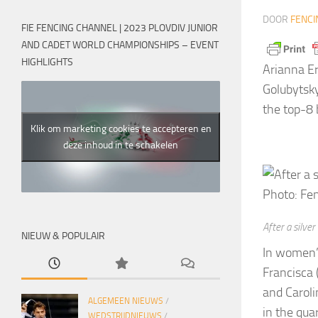
DOOR
FENCI
FIE FENCING CHANNEL | 2023 PLOVDIV JUNIOR
AND CADET WORLD CHAMPIONSHIPS – EVENT
HIGHLIGHTS
Arianna Er
Golubytsky
the top-8 
Klik om marketing cookies te accepteren en
deze inhoud in te schakelen
After a silve
NIEUW & POPULAIR
In women’s
Francisca 
and Caroli
ALGEMEEN NIEUWS
/
in the qua
WEDSTRIJDNIEUWS
/