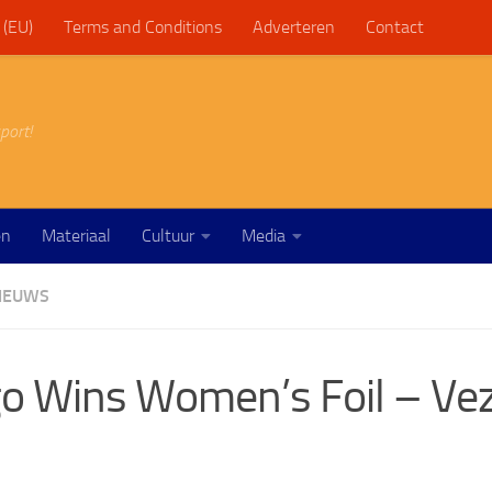
 (EU)
Terms and Conditions
Adverteren
Contact
port!
en
Materiaal
Cultuur
Media
IEUWS
go Wins Women’s Foil – Vez