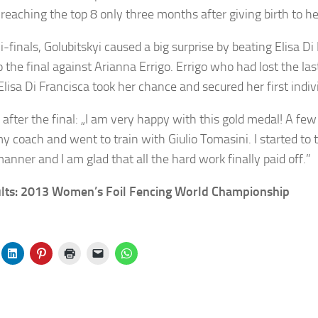
eaching the top 8 only three months after giving birth to he
i-finals, Golubitskyi caused a big surprise by beating Elisa D
 the final against Arianna Errigo. Errigo who had lost the las
Elisa Di Francisca took her chance and secured her first indiv
d after the final: „I am very happy with this gold medal! A fe
 coach and went to train with Giulio Tomasini. I started to t
manner and I am glad that all the hard work finally paid off.”
ults: 2013 Women’s Foil Fencing World Championship