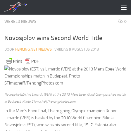
Doorgaan naar inhoud
WERELD NIEUWS
0
Novosjolov wins Second World Title
DOOR
FENCING.NET NIEUWS
·
VRIJDAG 9 AUGUSTUS 2013
Novosjolov (EST) vs Limardo (VEN) at the 2013 Mens Epee World Championships match
in Budapest. Photo STimacheff/FencingPhotos.com
In the Men’s Epee final, The reigning Olympic champion Ruben
Limardo (VEN) is bested by the 2010 World Champion Nikolai
Novosjolov (EST), who wins his second title, 15-7. Estonia also