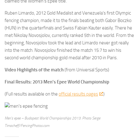
claimed the Women’s Epee title.
Ruben Limardo, 2012 Gold Medalist and Venezuela’s first Olympic
fencing champion, made it to the finals beating both Gabor Boczko
(HUN) in the quarterfinals and Swiss Fabian Kauter easily. There he
met Nikolay Novosjolov, currently ranked 5th in the world. From the
beginning, Novosjolov took the lead and Limardo never got really
into the match. Novosjolov finished the match 15:7 to win his
second world championship gold medal after 2010 in Paris.
Video Highlights of the match
(from Universal Sports)
Final Results: 2013 Men’s Epee World Championship
(Full results available on the
official results pages
.)
Men’s epee – Budapest World Championships 2013. Photo Serge
Timacheff/FencingPhotos.com