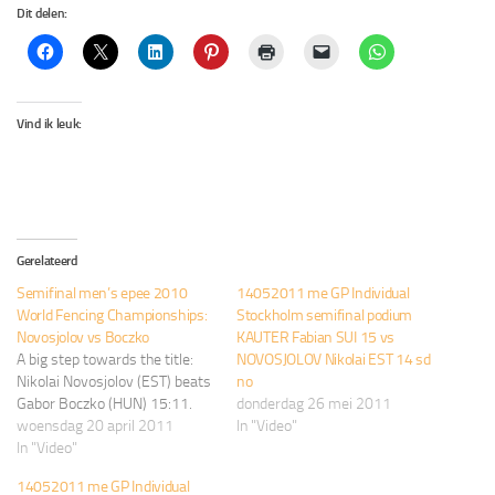
Dit delen:
Vind ik leuk:
Gerelateerd
Semifinal men’s epee 2010
14052011 me GP Individual
World Fencing Championships:
Stockholm semifinal podium
Novosjolov vs Boczko
KAUTER Fabian SUI 15 vs
A big step towards the title:
NOVOSJOLOV Nikolai EST 14 sd
Nikolai Novosjolov (EST) beats
no
Gabor Boczko (HUN) 15:11.
donderdag 26 mei 2011
woensdag 20 april 2011
In "Video"
In "Video"
14052011 me GP Individual