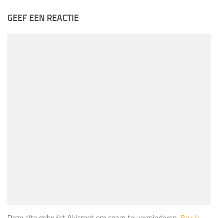
GEEF EEN REACTIE
Deze site gebruikt Akismet om spam te verminderen.
Bekijk