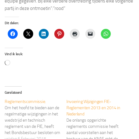
equipe gegeven. Bij elke verdere overtreding tijdens elke volgende
partij in deze ontmoetin”:”rood”
Dit delen:
Vind ik leuk:
Aan
het
laden...
Gerelateerd
Reglementscommissie.
Invoering Wijzigingen FIE-
Om het hoofd te bieden aan de
Reglementen 2013 en 2014 in
regelmatige wijzigingen in het
Nederland
wedstrijd en technisch
De onlangs opgerichte
reglement van de FIE, heeft
reglements commissie heeft
het Bondsbestuur besloten om
aantal voorstellen aan het
een Reglementscommissie in
vrijdag 6 februari 2015
bestuur van de KNAS mbt de