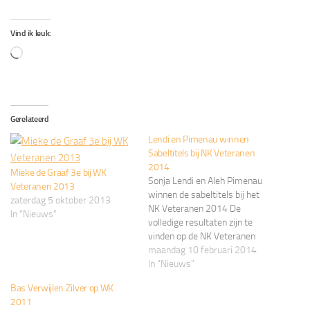
Vind ik leuk:
Aan
het
laden...
Gerelateerd
Lendi en Pimenau winnen
Sabeltitels bij NK Veteranen
2014
Mieke de Graaf 3e bij WK
Sonja Lendi en Aleh Pimenau
Veteranen 2013
winnen de sabeltitels bij het
zaterdag 5 oktober 2013
NK Veteranen 2014 De
In "Nieuws"
volledige resultaten zijn te
vinden op de NK Veteranen
2014 pagina KNAS
maandag 10 februari 2014
Wedstrijden
In "Nieuws"
Bas Verwijlen Zilver op WK
2011