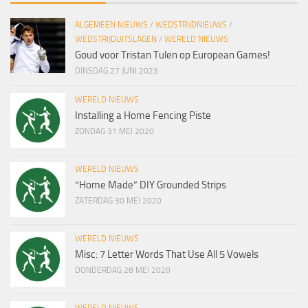
ALGEMEEN NIEUWS
/
WEDSTRIJDNIEUWS
/
WEDSTRIJDUITSLAGEN
/
WERELD NIEUWS
Goud voor Tristan Tulen op European Games!
DINSDAG 27 JUNI 2023
WERELD NIEUWS
Installing a Home Fencing Piste
ZONDAG 31 MEI 2020
WERELD NIEUWS
“Home Made” DIY Grounded Strips
ZATERDAG 30 MEI 2020
WERELD NIEUWS
Misc: 7 Letter Words That Use All 5 Vowels
DONDERDAG 28 MEI 2020
WERELD NIEUWS