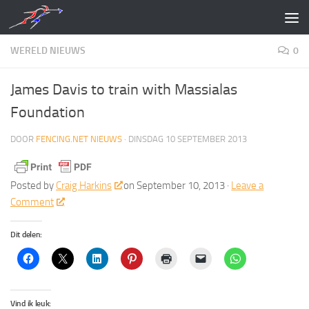
Doorgaan naar inhoud
WERELD NIEUWS
0
James Davis to train with Massialas
Foundation
DOOR
FENCING.NET NIEUWS
·
DINSDAG 10 SEPTEMBER 2013
Posted by
Craig Harkins
on September 10, 2013 ·
Leave a
Comment
Dit delen:
Vind ik leuk: