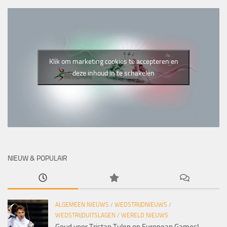
Klik om marketing cookies te accepteren en
deze inhoud in te schakelen
NIEUW & POPULAIR
ALGEMEEN NIEUWS
/
WEDSTRIJDNIEUWS
/
WEDSTRIJDUITSLAGEN
/
WERELD NIEUWS
Goud voor Tristan Tulen op European Games!