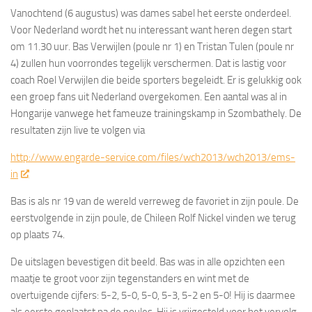
Vanochtend (6 augustus) was dames sabel het eerste onderdeel.
Voor Nederland wordt het nu interessant want heren degen start
om 11.30 uur. Bas Verwijlen (poule nr 1) en Tristan Tulen (poule nr
4) zullen hun voorrondes tegelijk verschermen. Dat is lastig voor
coach Roel Verwijlen die beide sporters begeleidt. Er is gelukkig ook
een groep fans uit Nederland overgekomen. Een aantal was al in
Hongarije vanwege het fameuze trainingskamp in Szombathely
.
De
resultaten zijn live te volgen via
http://www.engarde-service.com/files/wch2013/wch2013/ems-
in
Bas is als nr 19 van de wereld verreweg de favoriet in zijn poule. De
eerstvolgende in zijn poule, de Chileen Rolf Nickel vinden we terug
op plaats 74.
De uitslagen bevestigen dit beeld. Bas was in alle opzichten een
maatje te groot voor zijn tegenstanders en wint met de
overtuigende cijfers: 5-2, 5-0, 5-0, 5-3, 5-2 en 5-0! Hij is daarmee