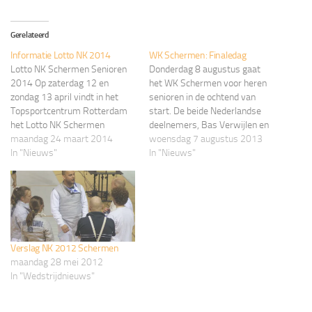
Gerelateerd
Informatie Lotto NK 2014
WK Schermen: Finaledag
Lotto NK Schermen Senioren
Donderdag 8 augustus gaat
2014 Op zaterdag 12 en
het WK Schermen voor heren
zondag 13 april vindt in het
senioren in de ochtend van
Topsportcentrum Rotterdam
start. De beide Nederlandse
het Lotto NK Schermen
deelnemers, Bas Verwijlen en
Senioren plaats. Op zowel
maandag 24 maart 2014
Tristan Tulen komen
woensdag 7 augustus 2013
floret, degen en sabel strijden
In "Nieuws"
tegelijkertijd in actie: om 9.10
In "Nieuws"
topschermers en -
al. Bas treft de 40 jarige
schermsters om de
Chileen Paris Inostroza-
Nederlandse titel. De winnaars
Budinich, een ervaren
van het NK 2013 Bas
schermer die de laatste 10
Verwijlen (degen), Max Jansen
jaar een vaste waarde…
(floret), Saskia…
Verslag NK 2012 Schermen
maandag 28 mei 2012
In "Wedstrijdnieuws"