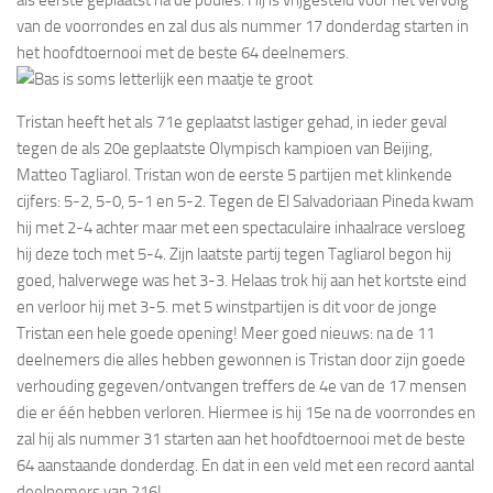
als eerste geplaatst na de poules. Hij is vrijgesteld voor het vervolg
van de voorrondes en zal dus als nummer 17 donderdag starten in
het hoofdtoernooi met de beste 64 deelnemers.
Tristan heeft het als 71e geplaatst lastiger gehad, in ieder geval
tegen de als 20e geplaatste Olympisch kampioen van Beijing,
Matteo Tagliarol. Tristan won de eerste 5 partijen met klinkende
cijfers: 5-2, 5-0, 5-1 en 5-2. Tegen de El Salvadoriaan Pineda kwam
hij met 2-4 achter maar met een spectaculaire inhaalrace versloeg
hij deze toch met 5-4. Zijn laatste partij tegen Tagliarol begon hij
goed, halverwege was het 3-3. Helaas trok hij aan het kortste eind
en verloor hij met 3-5. met 5 winstpartijen is dit voor de jonge
Tristan een hele goede opening! Meer goed nieuws: na de 11
deelnemers die alles hebben gewonnen is Tristan door zijn goede
verhouding gegeven/ontvangen treffers de 4e van de 17 mensen
die er één hebben verloren. Hiermee is hij 15e na de voorrondes en
zal hij als nummer 31 starten aan het hoofdtoernooi met de beste
64 aanstaande donderdag. En dat in een veld met een record aantal
deelnemers van 216!