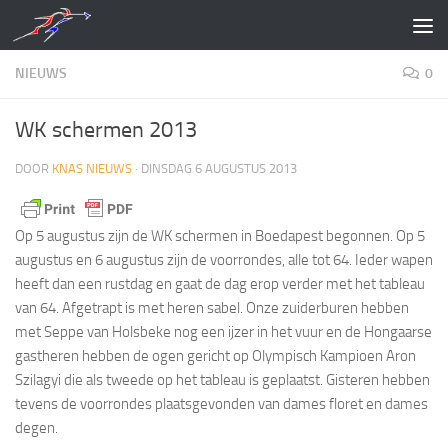
Doorgaan naar inhoud
NIEUWS
0
WK schermen 2013
DOOR
KNAS NIEUWS
·
DINSDAG 6 AUGUSTUS 2013
Op 5 augustus zijn de WK schermen in Boedapest begonnen. Op 5
augustus en 6 augustus zijn de voorrondes, alle tot 64. Ieder wapen
heeft dan een rustdag en gaat de dag erop verder met het tableau
van 64. Afgetrapt is met heren sabel. Onze zuiderburen hebben
met Seppe van Holsbeke nog een ijzer in het vuur en de Hongaarse
gastheren hebben de ogen gericht op Olympisch Kampioen Aron
Szilagyi die als tweede op het tableau is geplaatst. Gisteren hebben
tevens de voorrondes plaatsgevonden van dames floret en dames
degen.