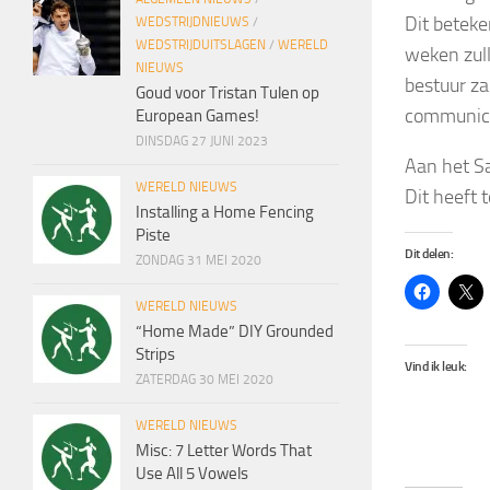
Dit beteke
WEDSTRIJDNIEUWS
/
WEDSTRIJDUITSLAGEN
/
WERELD
weken zul
NIEUWS
bestuur z
Goud voor Tristan Tulen op
communic
European Games!
DINSDAG 27 JUNI 2023
Aan het S
WERELD NIEUWS
Dit heeft 
Installing a Home Fencing
Piste
Dit delen:
ZONDAG 31 MEI 2020
WERELD NIEUWS
“Home Made” DIY Grounded
Strips
Vind ik leuk:
ZATERDAG 30 MEI 2020
WERELD NIEUWS
Misc: 7 Letter Words That
Use All 5 Vowels