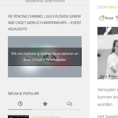
Verdienste Schermbond
DOOR
KNAS 
FIE FENCING CHANNEL | 2023 PLOVDIV JUNIOR
AND CADET WORLD CHAMPIONSHIPS – EVENT
HIGHLIGHTS
Klik om marketing cookies te accepteren en
deze inhoud in te schakelen
Verwijlen 
NIEUW & POPULAIR
kunnen eve
worden.
Het toegek
ALGEMEEN NIEUWS
/