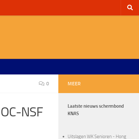
0
MEER
Laatste nieuws schermbond
 NOC-NSF
KNAS
Uitslagen WK Senioren - Hong