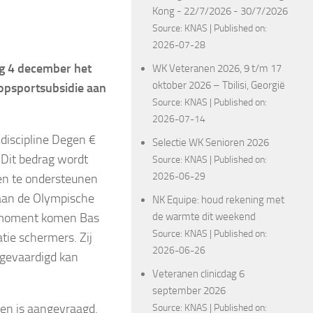
Kong - 22/7/2026 - 30/7/2026
Source:
KNAS
Published on:
2026-07-28
g 4 december het
WK Veteranen 2026, 9 t/m 17
oktober 2026 – Tbilisi, Georgië
opsportsubsidie aan
Source:
KNAS
Published on:
2026-07-14
discipline Degen €
Selectie WK Senioren 2026
 Dit bedrag wordt
Source:
KNAS
Published on:
2026-06-29
n te ondersteunen
aan de Olympische
NK Equipe: houd rekening met
t moment komen Bas
de warmte dit weekend
Source:
KNAS
Published on:
atie schermers. Zij
2026-06-26
fgevaardigd kan
Veteranen clinicdag 6
september 2026
gen is aangevraagd.
Source:
KNAS
Published on: