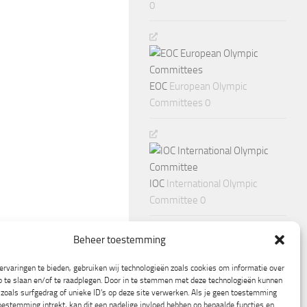
0
EOC
European Olympic
Committees 0
IOC
International Olympic
Committee 0
Beheer toestemming
rvaringen te bieden, gebruiken wij technologieën zoals cookies om informatie over
p te slaan en/of te raadplegen. Door in te stemmen met deze technologieën kunnen
zoals surfgedrag of unieke ID's op deze site verwerken. Als je geen toestemming
oestemming intrekt, kan dit een nadelige invloed hebben op bepaalde functies en