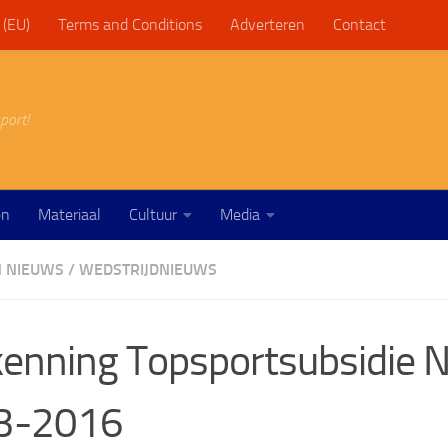
 (EU)
Terms and Conditions
Adverteren
Contact
port!
en
Materiaal
Cultuur
Media
 NIEUWS
/
WEDSTRIJDNIEUWS
enning Topsportsubsidie
3-2016