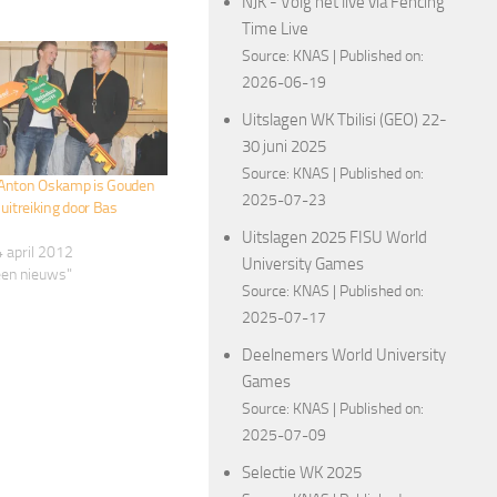
NJK - Volg het live via Fencing
Time Live
Source:
KNAS
Published on:
2026-06-19
Uitslagen WK Tbilisi (GEO) 22-
30 juni 2025
Source:
KNAS
Published on:
Anton Oskamp is Gouden
2025-07-23
, uitreiking door Bas
Uitslagen 2025 FISU World
 april 2012
University Games
een nieuws"
Source:
KNAS
Published on:
2025-07-17
Deelnemers World University
Games
Source:
KNAS
Published on:
2025-07-09
Selectie WK 2025