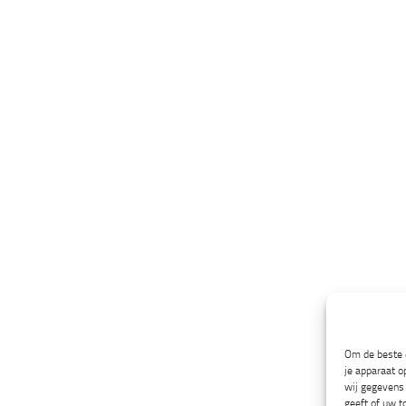
Om de beste e
je apparaat o
wij gegevens 
geeft of uw t