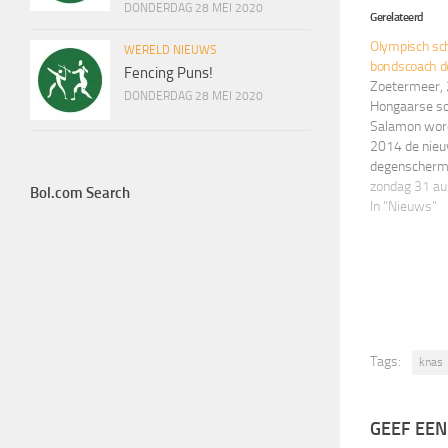
DONDERDAG 28 MEI 2020
Gerelateerd
Olympisch sc
WERELD NIEUWS
bondscoach d
Fencing Puns!
Zoetermeer, 
DONDERDAG 28 MEI 2020
Hongaarse sc
Salamon wor
2014 de nieu
degenscherme
samenwerkin
zondag 31 a
Bol.com Search
NOC*NSF draa
In "Nieuws"
Nederlandse
(KNAS) de af
pilot met Sal
tot een vera
Tags:
knas
GEEF EEN