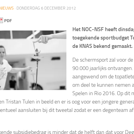
NIEUWS
·
DONDERDAG 6 DECEMBER 2012
Het NOC-NSF heeft dinsda
toegekende sportbudget T
de KNAS bekend gemaakt.
De schermsport zal voor de 
90.000 jaarlijks ontvangen.
aangewend om de topatlete
om deel te kunnen nemen 
Spelen in Rio 2016. Op di
en Tristan Tulen in beeld en er is oog voor een jongere gener
ntueel aansluiten bij dit tweetal zodat er een degenteam a
ende subsidiebedrag is minder dat de helft dan dat voor De