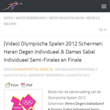
Doorgaan naar inhoud
VIDEO
/
WEDSTRIJDNIEUWS
/
WEDSTRIJDUITSLAGEN
/
WERELD
NIEUWS
0
(Video) Olympische Spelen 2012 Schermen:
Heren Degen Individueel & Dames Sabel
Individueel Semi-Finales en Finale
DOOR
SCHERMSPORT.NL REDACTIE
· GEPUBLICEERD
DONDERDAG 2
AUGUSTUS 2012
· GEÜPDATET
DONDERDAG 2 AUGUSTUS 2012
Bekijk hier de samenvatting van de
Olympische Spelen 2012
Schermen:
Heren Degen Individueel
& Dames Sabel Individueel Semi-