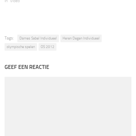
In "Video"
Tags:
Dames Sabel Individueel
Heren Degen Individueel
olympische spelen
OS 2012
GEEF EEN REACTIE