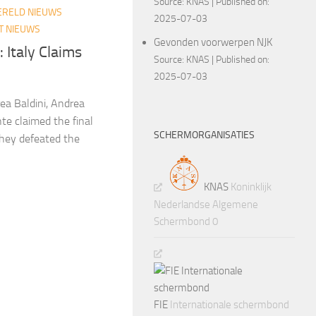
Source:
KNAS
Published on:
RELD NIEUWS
2025-07-03
T NIEUWS
Gevonden voorwerpen NJK
 Italy Claims
Source:
KNAS
Published on:
2025-07-03
ea Baldini, Andrea
te claimed the final
SCHERMORGANISATIES
hey defeated the
KNAS
Koninklijk
Nederlandse Algemene
Schermbond 0
FIE
Internationale schermbond