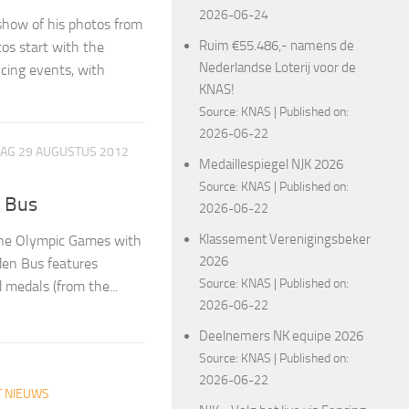
2026-06-24
 show of his photos from
Ruim €55.486,- namens de
os start with the
Nederlandse Loterij voor de
cing events, with
KNAS!
Source:
KNAS
Published on:
2026-06-22
G 29 AUGUSTUS 2012
Medaillespiegel NJK 2026
Source:
KNAS
Published on:
n Bus
2026-06-22
Klassement Verenigingsbeker
the Olympic Games with
2026
den Bus features
Source:
KNAS
Published on:
d medals (from the...
2026-06-22
Deelnemers NK equipe 2026
Source:
KNAS
Published on:
2026-06-22
T NIEUWS