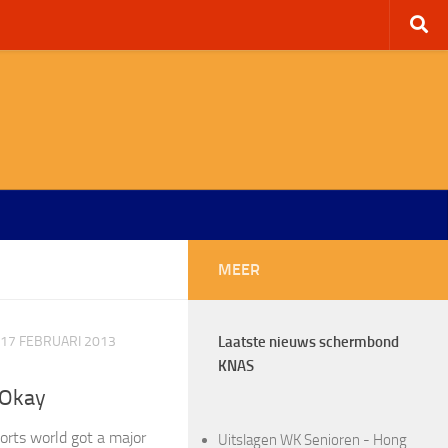
MEER
17 FEBRUARI 2013
Laatste nieuws schermbond
KNAS
 Okay
rts world got a major
Uitslagen WK Senioren - Hong