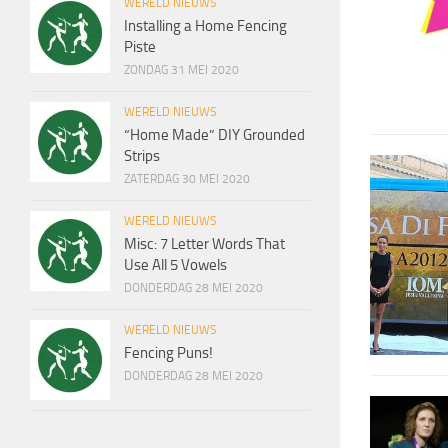
WERELD NIEUWS
Installing a Home Fencing
Piste
ZONDAG 31 MEI 2020
WERELD NIEUWS
“Home Made” DIY Grounded
Strips
ZATERDAG 30 MEI 2020
WERELD NIEUWS
Misc: 7 Letter Words That
Use All 5 Vowels
DONDERDAG 28 MEI 2020
WERELD NIEUWS
Fencing Puns!
DONDERDAG 28 MEI 2020