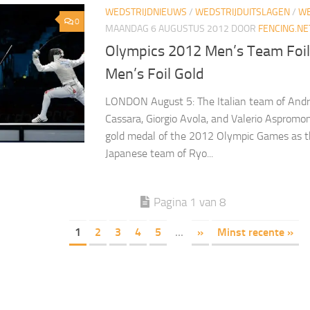
WEDSTRIJDNIEUWS
/
WEDSTRIJDUITSLAGEN
/
WE
0
MAANDAG 6 AUGUSTUS 2012
DOOR
FENCING.NE
Olympics 2012 Men’s Team Foil:
Men’s Foil Gold
LONDON August 5: The Italian team of Andr
Cassara, Giorgio Avola, and Valerio Aspromon
gold medal of the 2012 Olympic Games as t
Japanese team of Ryo...
Pagina 1 van 8
1
2
3
4
5
...
»
Minst recente »