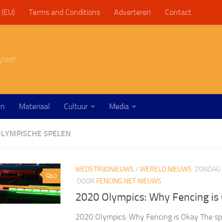
 (EU)
Terms and Conditions
Adverteren
Contact
port!
en
Materiaal
Cultuur
Media
LYMPISCHE SPELEN
WEDSTRIJDNIEUWS
/
WERELD NIEUWS
ZONDAG 
0
DOOR
FENCING.NET NIEUWS
2020 Olympics: Why Fencing is
2020 Olympics: Why Fencing is Okay The spo