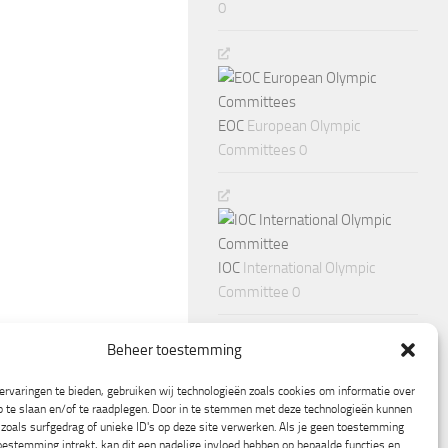
0
EOC
European Olympic
Committees 0
IOC
International Olympic
Committee 0
Beheer toestemming
rvaringen te bieden, gebruiken wij technologieën zoals cookies om informatie over
p te slaan en/of te raadplegen. Door in te stemmen met deze technologieën kunnen
zoals surfgedrag of unieke ID's op deze site verwerken. Als je geen toestemming
oestemming intrekt, kan dit een nadelige invloed hebben op bepaalde functies en