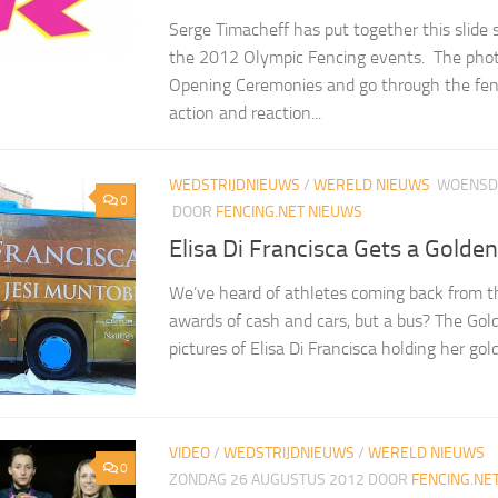
Serge Timacheff has put together this slide
the 2012 Olympic Fencing events. The phot
Opening Ceremonies and go through the fen
action and reaction...
WEDSTRIJDNIEUWS
/
WERELD NIEUWS
WOENSDA
0
DOOR
FENCING.NET NIEUWS
Elisa Di Francisca Gets a Golde
We’ve heard of athletes coming back from 
awards of cash and cars, but a bus? The Gol
pictures of Elisa Di Francisca holding her gol
VIDEO
/
WEDSTRIJDNIEUWS
/
WERELD NIEUWS
0
ZONDAG 26 AUGUSTUS 2012
DOOR
FENCING.NE