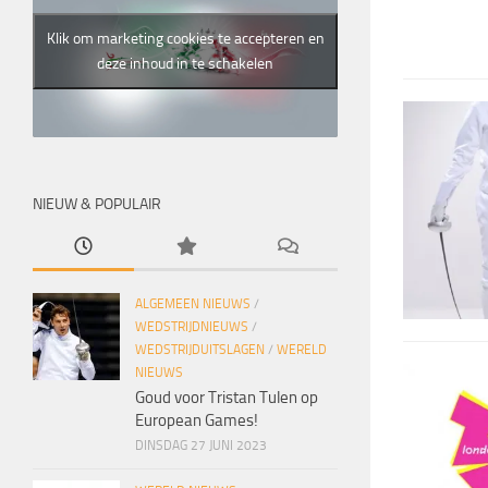
Klik om marketing cookies te accepteren en
deze inhoud in te schakelen
NIEUW & POPULAIR
ALGEMEEN NIEUWS
/
WEDSTRIJDNIEUWS
/
WEDSTRIJDUITSLAGEN
/
WERELD
NIEUWS
Goud voor Tristan Tulen op
European Games!
DINSDAG 27 JUNI 2023