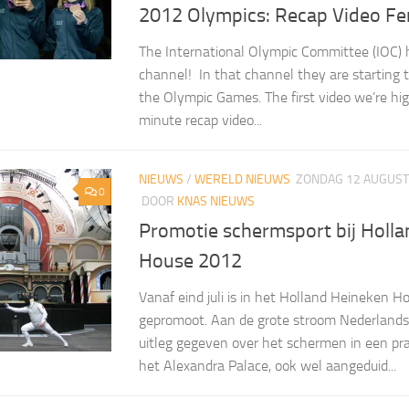
2012 Olympics: Recap Video Fe
The International Olympic Committee (IOC)
channel! In that channel they are starting t
the Olympic Games. The first video we’re hig
minute recap video...
NIEUWS
/
WERELD NIEUWS
ZONDAG 12 AUGUST
0
DOOR
KNAS NIEUWS
Promotie schermsport bij Holl
House 2012
Vanaf eind juli is in het Holland Heineken 
gepromoot. Aan de grote stroom Nederlandse
uitleg gegeven over het schermen in een pr
het Alexandra Palace, ook wel aangeduid...