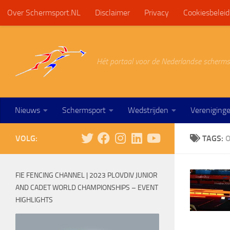
Over Schermsport.NL
Disclaimer
Privacy
Cookiesbeleid
Doorgaan naar inhoud
Hét portaal voor de Nederlandse scherms
Nieuws
Schermsport
Wedstrijden
Vereniging
VOLG:
TAGS:
O
FIE FENCING CHANNEL | 2023 PLOVDIV JUNIOR
AND CADET WORLD CHAMPIONSHIPS – EVENT
HIGHLIGHTS