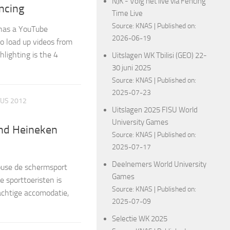
NJK - Volg het live via Fencing
ncing
Time Live
Source:
KNAS
Published on:
 has a YouTube
2026-06-19
o load up videos from
hlighting is the 4
Uitslagen WK Tbilisi (GEO) 22-
30 juni 2025
Source:
KNAS
Published on:
2025-07-23
US 2012
Uitslagen 2025 FISU World
University Games
and Heineken
Source:
KNAS
Published on:
2025-07-17
Deelnemers World University
House de schermsport
Games
 sporttoeristen is
Source:
KNAS
Published on:
achtige accomodatie,
2025-07-09
Selectie WK 2025