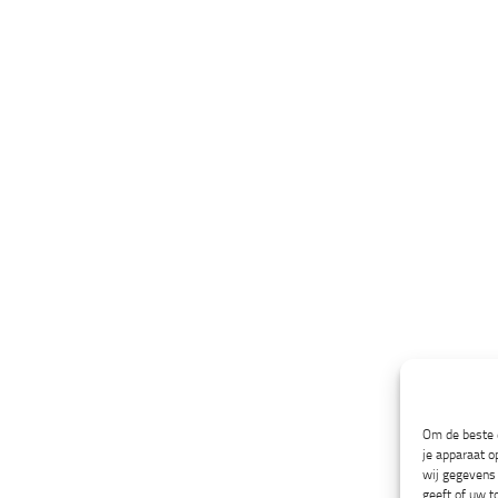
Om de beste e
je apparaat o
wij gegevens 
geeft of uw t