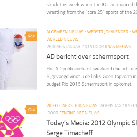
shock this week when the IOC announced th
wrestling from the “core 25″ sports of the 
ALGEMEEN NIEUWS
/
WEDSTRIJDKALENDER
/
WE
0
WERELD NIEUWS
VRIJDAG 4 JANUARI 2013
DOOR
KNAS NIEUWS
AD bericht over schermsport
Het AD publiceerde dit weekend drie artikel
Bijgevoegd vindt u de links. Geen topvorm i
budget Rio 2016 Schermsport in opkomst
VIDEO
/
WEDSTRIJDNIEUWS
WOENSDAG 26 SEP
0
DOOR
FENCING.NET NIEUWS
Today’s Media: 2012 Olympic S
Serge Timacheff