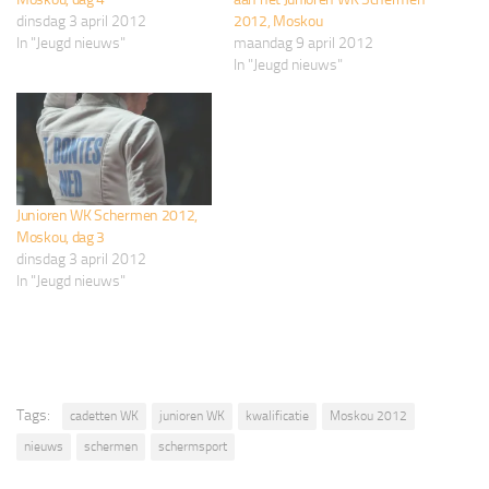
dinsdag 3 april 2012
2012, Moskou
In "Jeugd nieuws"
maandag 9 april 2012
In "Jeugd nieuws"
Junioren WK Schermen 2012,
Moskou, dag 3
dinsdag 3 april 2012
In "Jeugd nieuws"
Tags:
cadetten WK
junioren WK
kwalificatie
Moskou 2012
nieuws
schermen
schermsport