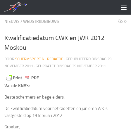
Doorgaan naar inhoud
NIEUWS
/
WEDSTRIJDNIEUWS
0
Kwalificatiedatum CWK en JWK 2012
Moskou
DOOR
SCHERMSPORT.NL REDACTIE
· GEPUBLICEERD
DINSDAG 29
NOVEMBER 2011
· GEÜPDATET
DINSDAG 29 NOVEMBER 2011
Van de KNAS:
Beste schermers en begeleiders,
De kwalificatiedatum voor het cadetten en junioren WK is
vastgesteld op 19 februari 2012.
Groeten,