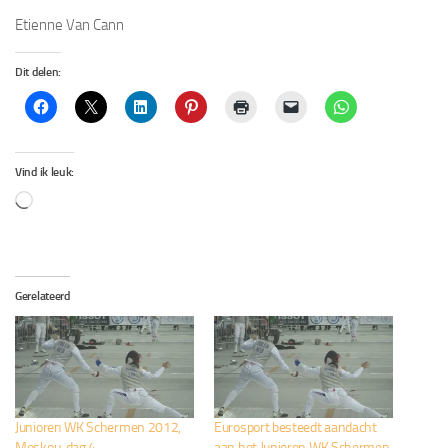
Etienne Van Cann
Dit delen:
Vind ik leuk:
Aan
het
laden...
Gerelateerd
Junioren WK Schermen 2012,
Eurosport besteedt aandacht
Moskou, dag 4
aan het Junioren WK Schermen