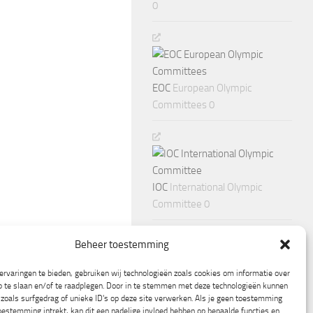
0
EOC
European Olympic
Committees 0
IOC
International Olympic
Committee 0
Beheer toestemming
rvaringen te bieden, gebruiken wij technologieën zoals cookies om informatie over
p te slaan en/of te raadplegen. Door in te stemmen met deze technologieën kunnen
zoals surfgedrag of unieke ID's op deze site verwerken. Als je geen toestemming
oestemming intrekt, kan dit een nadelige invloed hebben op bepaalde functies en