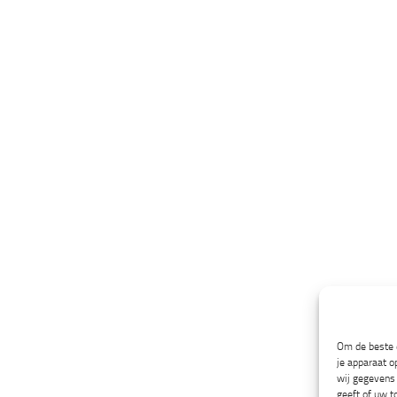
Om de beste e
je apparaat o
wij gegevens 
geeft of uw t