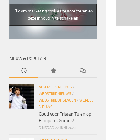
Klik om marketing cookies te accepteren en
deze inhoud in te schakelen
NIEUW & POPULAIR
ALGEMEEN NIEUWS
/
WEDSTRIJDNIEUWS
/
WEDSTRIJDUITSLAGEN
/
WERELD
NIEUWS
Goud voor Tristan Tulen op
European Games!
DINSDAG 27 JUNI 2023