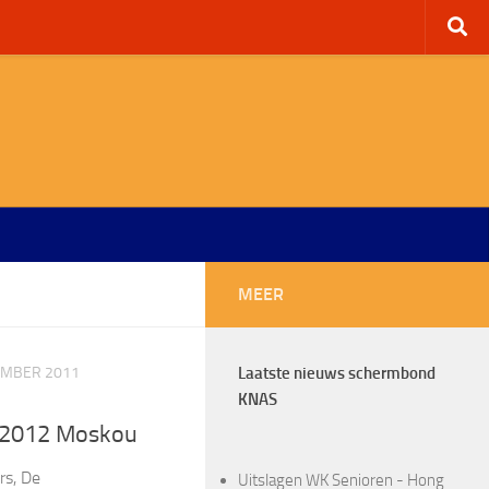
MEER
EMBER 2011
Laatste nieuws schermbond
KNAS
 2012 Moskou
rs, De
Uitslagen WK Senioren - Hong