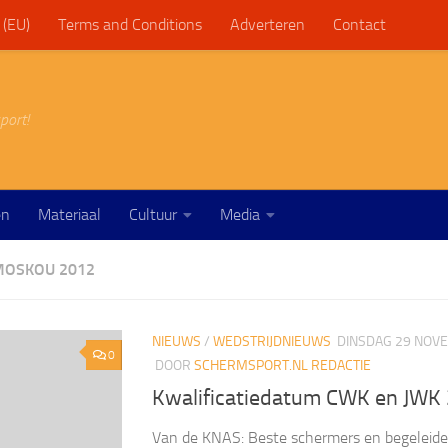
 (EU)
Terms and Conditions
Adverteren
Contact
port!
en
Materiaal
Cultuur
Media
MOSKOU 2012
NIEUWS
/
WEDSTRIJDNIEUWS
DINSDAG 29 NOV
0
DOOR
SCHERMSPORT.NL REDACTIE
Kwalificatiedatum CWK en JWK
Van de KNAS: Beste schermers en begeleide