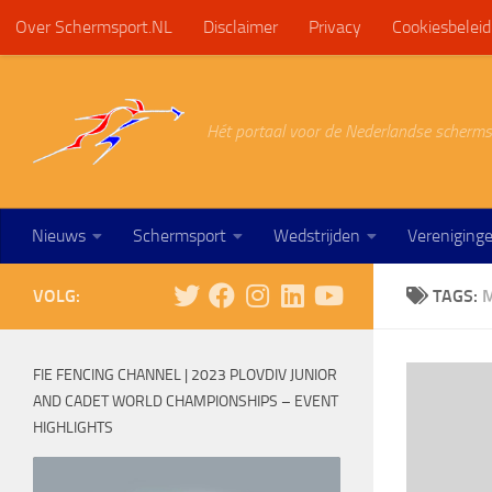
Over Schermsport.NL
Disclaimer
Privacy
Cookiesbeleid
Doorgaan naar inhoud
Hét portaal voor de Nederlandse scherms
Nieuws
Schermsport
Wedstrijden
Vereniging
VOLG:
TAGS:
FIE FENCING CHANNEL | 2023 PLOVDIV JUNIOR
AND CADET WORLD CHAMPIONSHIPS – EVENT
HIGHLIGHTS