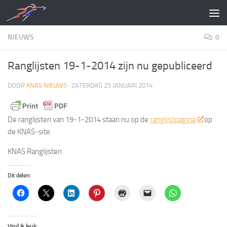
Doorgaan naar inhoud
NIEUWS
0
Ranglijsten 19-1-2014 zijn nu gepubliceerd
DOOR
KNAS NIEUWS
·
ZATERDAG 25 JANUARI 2014
De ranglijsten van 19-1-2014 staan nu op de
ranglijstpagina
op
de KNAS-site.
KNAS Ranglijsten
Dit delen:
Vind ik leuk: