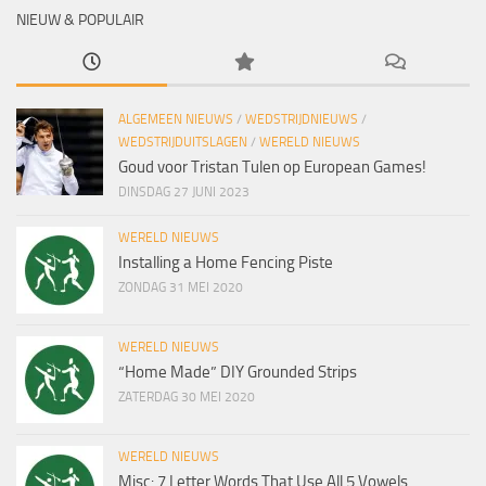
NIEUW & POPULAIR
ALGEMEEN NIEUWS
/
WEDSTRIJDNIEUWS
/
WEDSTRIJDUITSLAGEN
/
WERELD NIEUWS
Goud voor Tristan Tulen op European Games!
DINSDAG 27 JUNI 2023
WERELD NIEUWS
Installing a Home Fencing Piste
ZONDAG 31 MEI 2020
WERELD NIEUWS
“Home Made” DIY Grounded Strips
ZATERDAG 30 MEI 2020
WERELD NIEUWS
Misc: 7 Letter Words That Use All 5 Vowels