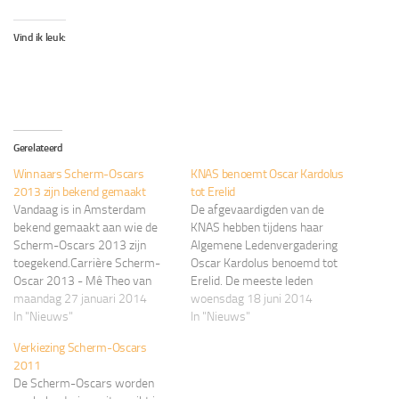
Vind ik leuk:
Gerelateerd
Winnaars Scherm-Oscars
KNAS benoemt Oscar Kardolus
2013 zijn bekend gemaakt
tot Erelid
Vandaag is in Amsterdam
De afgevaardigden van de
bekend gemaakt aan wie de
KNAS hebben tijdens haar
Scherm-Oscars 2013 zijn
Algemene Ledenvergadering
toegekend.Carrière Scherm-
Oscar Kardolus benoemd tot
Oscar 2013 - Mê Theo van
Erelid. De meeste leden
LeeuwenBeste Schermer
maandag 27 januari 2014
kennen Oscar Kardolus als de
woensdag 18 juni 2014
2013 - Tristan TulenBeste
In "Nieuws"
onvermoeibare functionaris
In "Nieuws"
Schermster 2013 - geen
die de ranglijsten verzorgd.
Verkiezing Scherm-Oscars
nominatiesBeste
Ook zijn werk als
2011
Vereniging/Ploeg 2013 -
wedstrijdleider, beheerder van
De Scherm-Oscars worden
Schermclub Den BoschBeste
de wedstrijdkalender en als lid