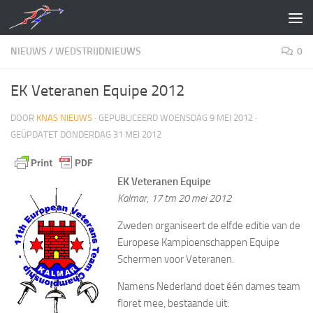
Doorgaan naar inhoud
NIEUWS
/
WEDSTRIJDNIEUWS
0
EK Veteranen Equipe 2012
DOOR
KNAS NIEUWS
· GEPUBLICEERD
WOENSDAG 9 MEI 2012
·
GEÜPDATET
DONDERDAG 31 MEI 2012
EK Veteranen Equipe
Kalmar, 17 tm 20 mei 2012
Zweden organiseert de elfde editie van de
Europese Kampioenschappen Equipe
Schermen voor Veteranen.
Namens Nederland doet één dames team
floret mee, bestaande uit: