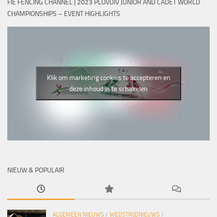
FIE FENCING CHANNEL | 2023 PLOVDIV JUNIOR AND CADET WORLD
CHAMPIONSHIPS – EVENT HIGHLIGHTS
Klik om marketing cookies te accepteren en
deze inhoud in te schakelen
NIEUW & POPULAIR
ALGEMEEN NIEUWS
/
WEDSTRIJDNIEUWS
/