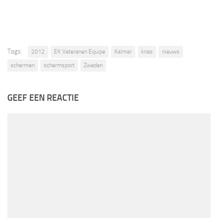
Tags:
2012
EK Veteranen Equipe
Kalmar
knas
nieuws
schermen
schermsport
Zweden
GEEF EEN REACTIE