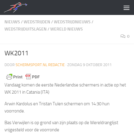
Doorgaan naar inhoud
NIEUWS
/
WEDSTRIJDEN
/
WEDSTRIJDNIEUWS
/
WEDSTRIJDUITSLAGEN
/
WERELD NIEUWS
0
WK2011
DOOR
SCHERMSPORT.NL REDACTIE
·
ZONDAG 9 OKTOBER 2011
Vandaag komen de eerste Nederlandse schermers in actie op het
WK 2011 in Catania (ITA)
Arwin Kardolus en Tristan Tulen schermen om 14:30 hun
voorronde.
Bas Verwijlen is op grond van zijn plaats op de Wereldranglijst
vrijgesteld voor de voorronde