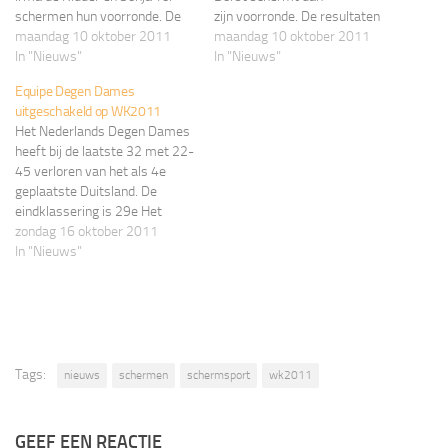
schermen hun voorronde. De
zijn voorronde. De resultaten
resultaten zijn hier live te
maandag 10 oktober 2011
zijn hier live te volgen Site van
maandag 10 oktober 2011
volgen Site van de organisatie
In "Nieuws"
de organisatie
In "Nieuws"
Equipe Degen Dames
uitgeschakeld op WK2011
Het Nederlands Degen Dames
heeft bij de laatste 32 met 22-
45 verloren van het als 4e
geplaatste Duitsland. De
eindklassering is 29e Het
team bestond uit : Kelly Boone
zondag 16 oktober 2011
, Irma de Ridder en Sonja
In "Nieuws"
Tol.De resultaten zijn hier live
te volgen Site van de
organisatie
Tags:
nieuws
schermen
schermsport
wk2011
GEEF EEN REACTIE