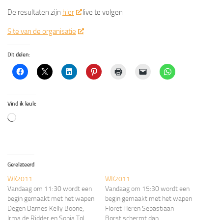
De resultaten zijn
hier
live te volgen
Site van de organisatie
Dit delen:
Vind ik leuk:
Aan
het
laden...
Gerelateerd
WK2011
WK2011
Vandaag om 11:30 wordt een
Vandaag om 15:30 wordt een
begin gemaakt met het wapen
begin gemaakt met het wapen
Degen Dames Kelly Boone,
Floret Heren Sebastiaan
Irma de Ridder en Sonja Tol
Borst schermt dan