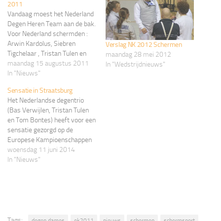
2011
Vandaag moest het Nederland
Degen Heren Team aan de bak.
Voor Nederland schermden :
Arwin Kardolus, Siebren
Verslag NK 2012 Schermen
Tigchelaar , Tristan Tulen en
maandag 28 mei 2012
Bas Verwijlen. Omdat de
maandag 15 augustus 2011
In "Wedstrijdnieuws"
wereldranglijst voor
In "Nieuws"
landenteams gebruikt werd
Sensatie in Straatsburg
voor de indeling waren we
Het Nederlandse degentrio
maar als 13e geplaatst. We
(Bas Verwijlen, Tristan Tulen
moesten bij de laatste 32 al
en Tom Bontes) heeft voor een
schermen en wel tegen
sensatie gezorgd op de
Slovenië…
Europese Kampioenschappen
Schermen in Straatsburg. Voor
woensdag 11 juni 2014
het eerst sinds lange tijd
In "Nieuws"
vaardigde Nederland een
degenteam uit en dit werd
meteen een succes. Het trio
heeft een negende plek weten
te bemachtigen. Bij de…
Tags:
degen dames
ek2011
nieuws
schermen
schermsport