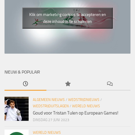
Klik om marketing cookies te accepteren en
deze inhoud in te schakelen
NIEUW & POPULAIR
ALGEMEEN NIEUWS
/
WEDSTRIJDNIEUWS
/
WEDSTRIJDUITSLAGEN
/
WERELD NIEUWS
Goud voor Tristan Tulen op European Games!
DINSDAG 27 JUNI 2023
WERELD NIEUWS