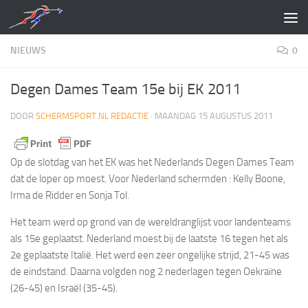
Doorgaan naar inhoud
NIEUWS
0
Degen Dames Team 15e bij EK 2011
DOOR
SCHERMSPORT.NL REDACTIE
·
MAANDAG 15 AUGUSTUS 2011
Op de slotdag van het EK was het Nederlands Degen Dames Team
dat de loper op moest. Voor Nederland schermden : Kelly Boone,
Irma de Ridder en Sonja Tol.
Het team werd op grond van de wereldranglijst voor landenteams
als 15e geplaatst. Nederland moest bij de laatste 16 tegen het als
2e geplaatste Italië. Het werd een zeer ongelijke strijd, 21-45 was
de eindstand. Daarna volgden nog 2 nederlagen tegen Oekraïne
(26-45) en Israël (35-45).