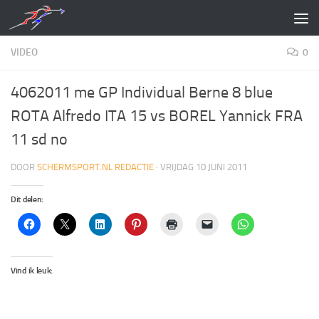
Doorgaan naar inhoud
VIDEO
0
4062011 me GP Individual Berne 8 blue
ROTA Alfredo ITA 15 vs BOREL Yannick FRA
11 sd no
DOOR
SCHERMSPORT.NL REDACTIE
·
VRIJDAG 10 JUNI 2011
Dit delen:
Vind ik leuk: