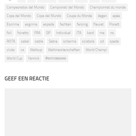
Campeonatos del Mundo
Campionati del Mondo
Championnat du monde
Copa del Mondo
Copa del Mundo
Coupe du Monde
degen
epée
Escrime
esgrima
espada
fechten
fencing
fleuret
Florett
foil
foiretto
FRA
GP
Individual
ITA
kard
me
no
ROTA
sabel
sable
Sabre
scherma
sciabola
sd
spada
vívás
vs
Weltcup
Weltmeisterschaften
World Champi
World Cup
Yannick
Фехтование
GEEF EEN REACTIE