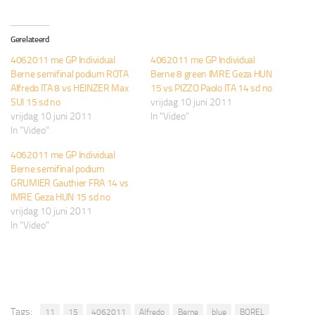
Gerelateerd
4062011 me GP Individual
4062011 me GP Individual
Berne semifinal podium ROTA
Berne 8 green IMRE Geza HUN
Alfredo ITA 8 vs HEINZER Max
15 vs PIZZO Paolo ITA 14 sd no
SUI 15 sd no
vrijdag 10 juni 2011
vrijdag 10 juni 2011
In "Video"
In "Video"
4062011 me GP Individual
Berne semifinal podium
GRUMIER Gauthier FRA 14 vs
IMRE Geza HUN 15 sd no
vrijdag 10 juni 2011
In "Video"
Tags:
11
15
4062011
Alfredo
Berne
blue
BOREL