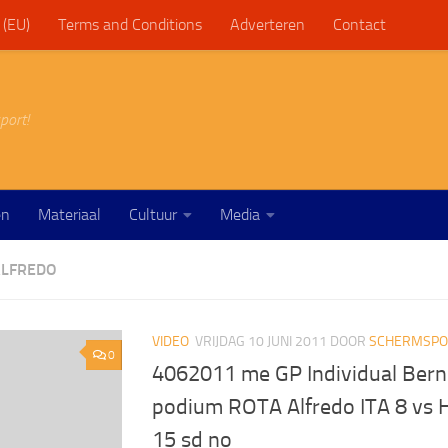
 (EU)
Terms and Conditions
Adverteren
Contact
port!
en
Materiaal
Cultuur
Media
ALFREDO
VIDEO
VRIJDAG 10 JUNI 2011
DOOR
SCHERMSPOR
0
4062011 me GP Individual Bern
podium ROTA Alfredo ITA 8 vs
15 sd no