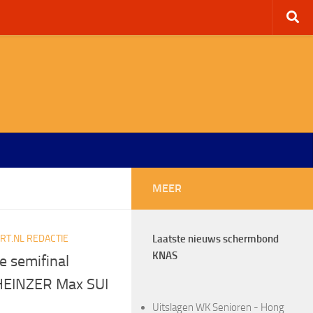
MEER
T.NL REDACTIE
Laatste nieuws schermbond
KNAS
e semifinal
 HEINZER Max SUI
Uitslagen WK Senioren - Hong