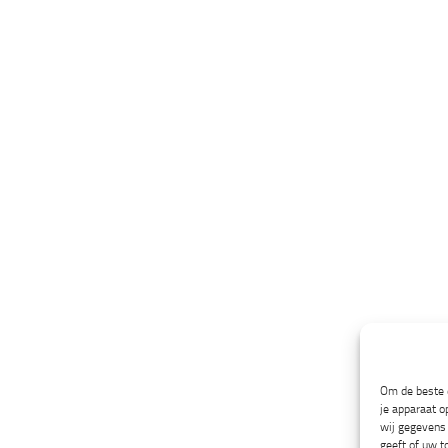
Om de beste e
je apparaat o
wij gegevens 
geeft of uw t