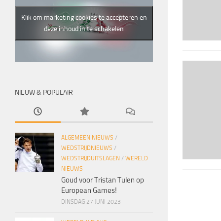
Klik om marketing cookies te accepteren en
deze inhoud in te schakelen
NIEUW & POPULAIR
ALGEMEEN NIEUWS
/
WEDSTRIJDNIEUWS
/
WEDSTRIJDUITSLAGEN
/
WERELD
NIEUWS
Goud voor Tristan Tulen op
European Games!
DINSDAG 27 JUNI 2023