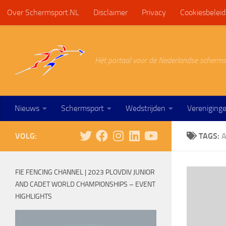
Over Schermsport.NL
Disclaimer
Privacy
Cookiesbeleid
Doorgaan naar inhoud
Hét portaal voor de Nederlandse scherms
Nieuws
Schermsport
Wedstrijden
Vereniging
VOLG:
TAGS:
FIE FENCING CHANNEL | 2023 PLOVDIV JUNIOR
AND CADET WORLD CHAMPIONSHIPS – EVENT
HIGHLIGHTS