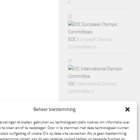
0
EOC
European Olympic
Committees 0
IOC
International Olympic
Committee 0
Beheer toestemming
rvaringen te bieden, gebruiken wij technologieën zoals cookies om informatie over
p te slaan en/of te raadplegen. Door in te stemmen met deze technologieën kunnen
zoals surfgedrag of unieke ID's op deze site verwerken. Als je geen toestemming
oestemming intrekt, kan dit een nadelige invloed hebben op bepaalde functies en