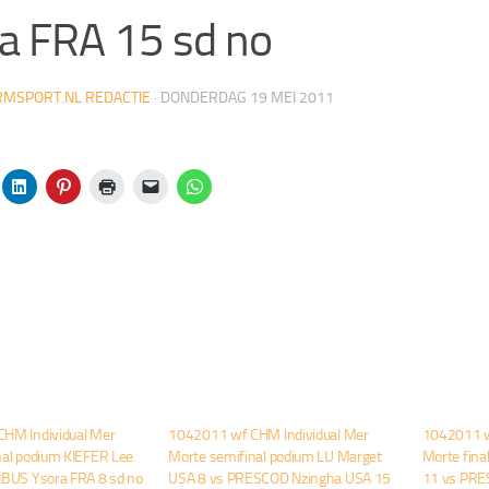
a FRA 15 sd no
MSPORT.NL REDACTIE
·
DONDERDAG 19 MEI 2011
HM Individual Mer
1042011 wf CHM Individual Mer
1042011 w
nal podium KIEFER Lee
Morte semifinal podium LU Marget
Morte fina
IBUS Ysora FRA 8 sd no
USA 8 vs PRESCOD Nzingha USA 15
11 vs PRE