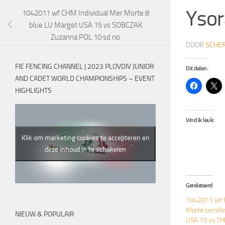
Ysor
1042011 wf CHM Individual Mer Morte 8
blue LU Marget USA 15 vs SOBCZAK
Zuzanna POL 10 sd no
DOOR
SCHER
FIE FENCING CHANNEL | 2023 PLOVDIV JUNIOR
Dit delen:
AND CADET WORLD CHAMPIONSHIPS – EVENT
HIGHLIGHTS
Vind ik leuk:
Klik om marketing cookies te accepteren en
deze inhoud in te schakelen
Gerelateerd
1042011 wf C
Morte semifi
NIEUW & POPULAIR
USA 15 vs TH