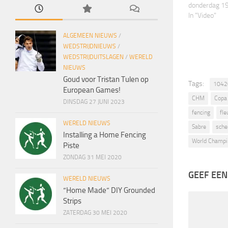
donderdag 1
In "Video"
ALGEMEEN NIEUWS
/
WEDSTRIJDNIEUWS
/
WEDSTRIJDUITSLAGEN
/
WERELD
NIEUWS
Goud voor Tristan Tulen op
Tags:
1042
European Games!
CHM
Copa
DINSDAG 27 JUNI 2023
fencing
fle
WERELD NIEUWS
Sabre
sch
Installing a Home Fencing
World Champi
Piste
ZONDAG 31 MEI 2020
GEEF EEN
WERELD NIEUWS
“Home Made” DIY Grounded
Strips
ZATERDAG 30 MEI 2020