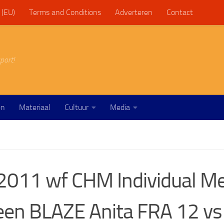
 (EU)
Terms and Conditions
Adverteren
Contact
port!
en
Materiaal
Cultuur
Media
011 wf CHM Individual Me
een BLAZE Anita FRA 12 v