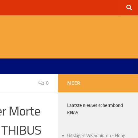
0
MEER
Laatste nieuws schermbond
r Morte
KNAS
s THIBUS
Uitslagen WK Senioren - Hong