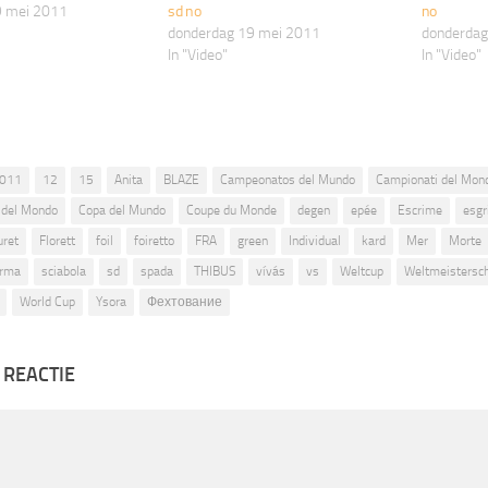
9 mei 2011
sd no
no
donderdag 19 mei 2011
donderdag
In "Video"
In "Video"
011
12
15
Anita
BLAZE
Campeonatos del Mundo
Campionati del Mon
 del Mondo
Copa del Mundo
Coupe du Monde
degen
epée
Escrime
esg
uret
Florett
foil
foiretto
FRA
green
Individual
kard
Mer
Morte
erma
sciabola
sd
spada
THIBUS
vívás
vs
Weltcup
Weltmeistersc
World Cup
Ysora
Фехтование
 REACTIE