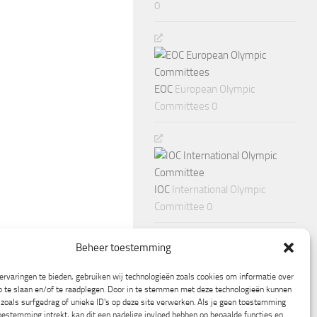
0
EOC
European Olympic
Committees 0
IOC
International Olympic
Committee 0
Beheer toestemming
rvaringen te bieden, gebruiken wij technologieën zoals cookies om informatie over
p te slaan en/of te raadplegen. Door in te stemmen met deze technologieën kunnen
zoals surfgedrag of unieke ID's op deze site verwerken. Als je geen toestemming
oestemming intrekt, kan dit een nadelige invloed hebben op bepaalde functies en