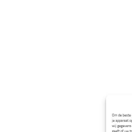
Om de beste e
je apparaat o
wij gegevens 
geeft of uw t