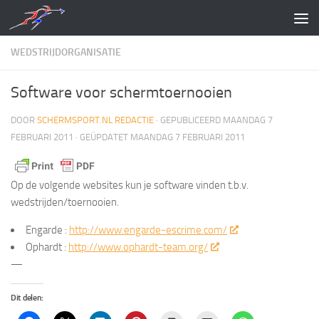
Doorgaan naar inhoud
WEDSTRIJDORGANISATIE
Software voor schermtoernooien
DOOR
SCHERMSPORT.NL REDACTIE
· GEPUBLICEERD
MAANDAG 7
FEBRUARI 2011
· GEÜPDATET
MAANDAG 7 FEBRUARI 2011
Op de volgende websites kun je software vinden t.b.v.
wedstrijden/toernooien.
Engarde :
http://www.engarde-escrime.com/
Ophardt :
http://www.ophardt-team.org/
—
Dit delen: