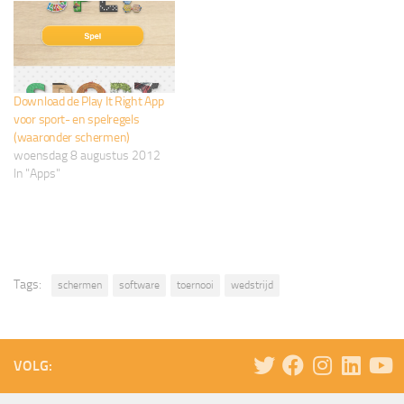
rolstoelschermers mee tijdens
het toernooi. De valide
schermers die binnen het
vakjargon van de
rolstoelschermers
Download de Play It Right App
"voetgangers" worden
voor sport- en spelregels
genoemd, hadden erg veel…
(waaronder schermen)
woensdag 8 augustus 2012
In "Apps"
Tags:
schermen
software
toernooi
wedstrijd
VOLG: