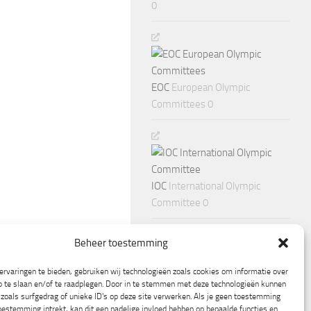
0
EOC
European Olympic
Committees 0
IOC
International Olympic
Committee 0
Beheer toestemming
rvaringen te bieden, gebruiken wij technologieën zoals cookies om informatie over
p te slaan en/of te raadplegen. Door in te stemmen met deze technologieën kunnen
zoals surfgedrag of unieke ID's op deze site verwerken. Als je geen toestemming
oestemming intrekt, kan dit een nadelige invloed hebben op bepaalde functies en