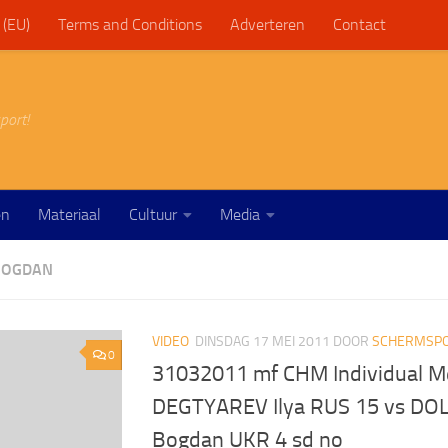
 (EU)
Terms and Conditions
Adverteren
Contact
port!
en
Materiaal
Cultuur
Media
BOGDAN
VIDEO
DINSDAG 17 MEI 2011
DOOR
SCHERMSPO
0
31032011 mf CHM Individual Me
DEGTYAREV Ilya RUS 15 vs D
Bogdan UKR 4 sd no