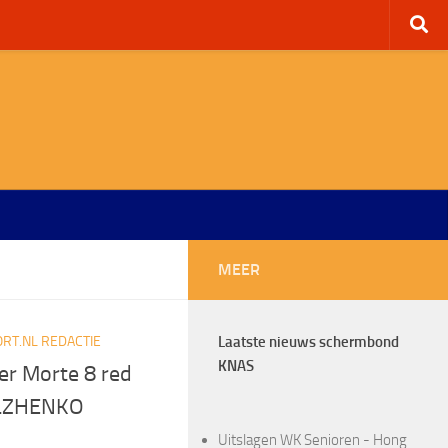
MEER
RT.NL REDACTIE
Laatste nieuws schermbond
KNAS
r Morte 8 red
OLZHENKO
Uitslagen WK Senioren - Hong