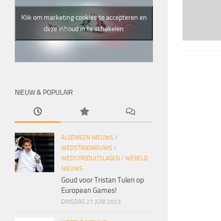
Klik om marketing cookies te accepteren en
deze inhoud in te schakelen
NIEUW & POPULAIR
ALGEMEEN NIEUWS
/
WEDSTRIJDNIEUWS
/
WEDSTRIJDUITSLAGEN
/
WERELD
NIEUWS
Goud voor Tristan Tulen op
European Games!
DINSDAG 27 JUNI 2023