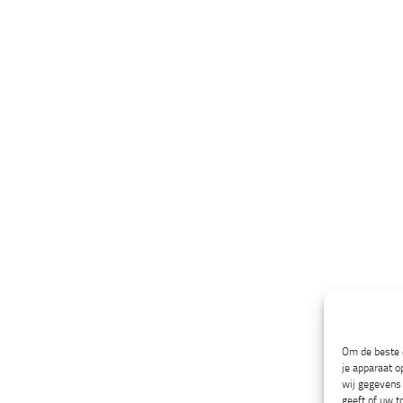
Om de beste e
je apparaat o
wij gegevens 
geeft of uw t