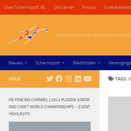
Over Schermsport.NL
Disclaimer
Privacy
Cookiesbeleid
Doorgaan naar inhoud
Hét portaal voor de Nederlandse scherms
Nieuws
Schermsport
Wedstrijden
Vereniging
VOLG:
TAGS:
FIE FENCING CHANNEL | 2023 PLOVDIV JUNIOR
AND CADET WORLD CHAMPIONSHIPS – EVENT
HIGHLIGHTS