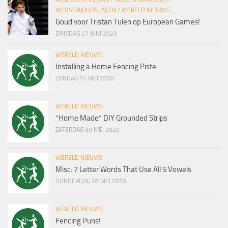
WEDSTRIJDUITSLAGEN
/
WERELD NIEUWS
Goud voor Tristan Tulen op European Games!
DINSDAG 27 JUNI 2023
WERELD NIEUWS
Installing a Home Fencing Piste
ZONDAG 31 MEI 2020
WERELD NIEUWS
“Home Made” DIY Grounded Strips
ZATERDAG 30 MEI 2020
WERELD NIEUWS
Misc: 7 Letter Words That Use All 5 Vowels
DONDERDAG 28 MEI 2020
WERELD NIEUWS
Fencing Puns!