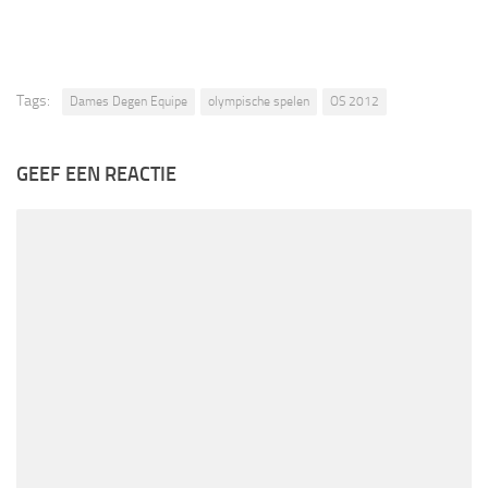
Tags:
Dames Degen Equipe
olympische spelen
OS 2012
GEEF EEN REACTIE