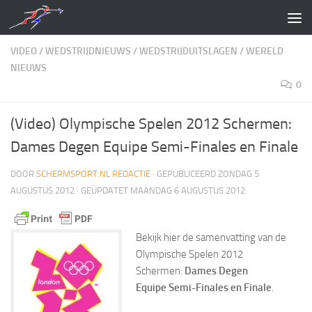
Doorgaan naar inhoud
VIDEO
/
WEDSTRIJDNIEUWS
/
WEDSTRIJDUITSLAGEN
/
WERELD
NIEUWS
0
(Video) Olympische Spelen 2012 Schermen:
Dames Degen Equipe Semi-Finales en Finale
DOOR
SCHERMSPORT.NL REDACTIE
· GEPUBLICEERD
ZONDAG 5
AUGUSTUS 2012
· GEÜPDATET
MAANDAG 6 AUGUSTUS 2012
Bekijk hier de samenvatting van de
Olympische Spelen 2012
Schermen:
Dames Degen
Equipe Semi-Finales en Finale
.