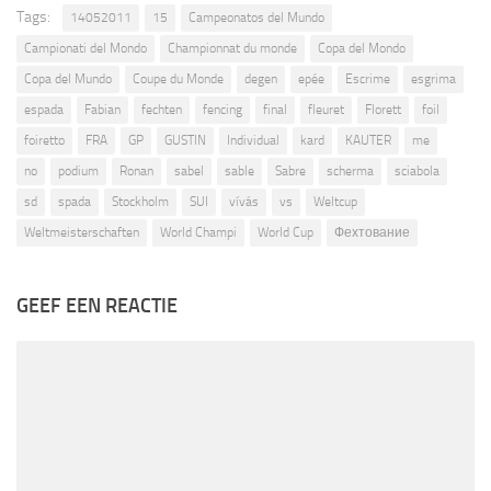
Tags:
14052011
15
Campeonatos del Mundo
Campionati del Mondo
Championnat du monde
Copa del Mondo
Copa del Mundo
Coupe du Monde
degen
epée
Escrime
esgrima
espada
Fabian
fechten
fencing
final
fleuret
Florett
foil
foiretto
FRA
GP
GUSTIN
Individual
kard
KAUTER
me
no
podium
Ronan
sabel
sable
Sabre
scherma
sciabola
sd
spada
Stockholm
SUI
vívás
vs
Weltcup
Weltmeisterschaften
World Champi
World Cup
Фехтование
GEEF EEN REACTIE