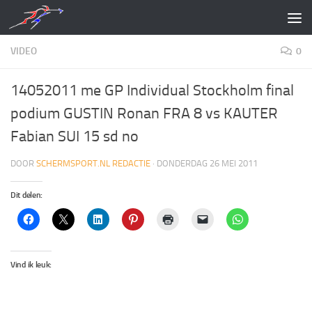
Doorgaan naar inhoud
VIDEO
0
14052011 me GP Individual Stockholm final
podium GUSTIN Ronan FRA 8 vs KAUTER
Fabian SUI 15 sd no
DOOR
SCHERMSPORT.NL REDACTIE
·
DONDERDAG 26 MEI 2011
Dit delen:
Vind ik leuk: