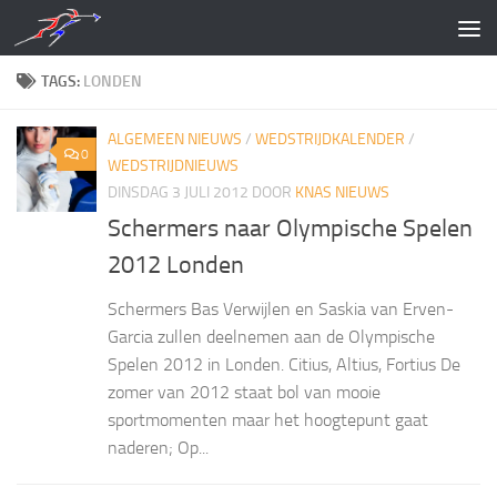
Doorgaan naar inhoud
TAGS:
LONDEN
ALGEMEEN NIEUWS
/
WEDSTRIJDKALENDER
/
0
WEDSTRIJDNIEUWS
DINSDAG 3 JULI 2012
DOOR
KNAS NIEUWS
Schermers naar Olympische Spelen
2012 Londen
Schermers Bas Verwijlen en Saskia van Erven-
Garcia zullen deelnemen aan de Olympische
Spelen 2012 in Londen. Citius, Altius, Fortius De
zomer van 2012 staat bol van mooie
sportmomenten maar het hoogtepunt gaat
naderen; Op...