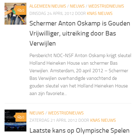
ALGEMEEN NIEUWS
/
NIEUWS
/
WEDSTRIJDNIEUWS
0
DINSDAG 24 APRIL 2012
DOOR
KNAS NIEUWS
Schermer Anton Oskamp is Gouden
Vrijwilliger, uitreiking door Bas
Verwijlen
Persbericht NOC-NSF Anton Oskamp krijgt sleutel
Holland Heineken House van schermer Bas
Verwijlen. Amsterdam, 20 april 2012 – Schermer
Bas Verwijlen overhandigde vanochtend de
gouden sleutel van het Holland Heineken House
aan zijn favoriete...
NIEUWS
/
WEDSTRIJDNIEUWS
0
ZATERDAG 21 APRIL 2012
DOOR
KNAS NIEUWS
Laatste kans op Olympische Spelen